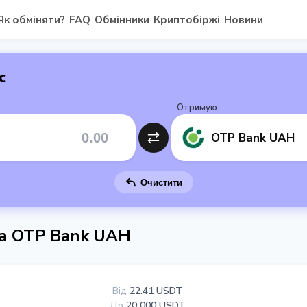
Як обміняти?
FAQ
Обмінники
Криптобіржі
Новини
с
Отримую
OTP Bank UAH
Очистити
а OTP Bank UAH
Від
22.41 USDT
До
20 000 USDT