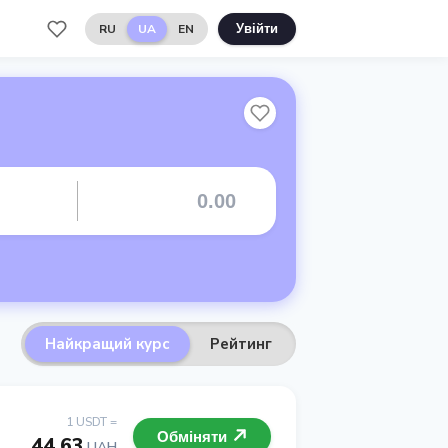
RU
UA
EN
Увійти
Найкращий курс
Рейтинг
1 USDT =
Обміняти
44.63
UAH