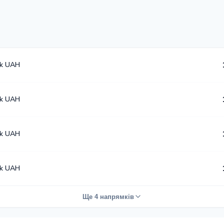
k UAH
k UAH
k UAH
k UAH
Ще 4 напрямків