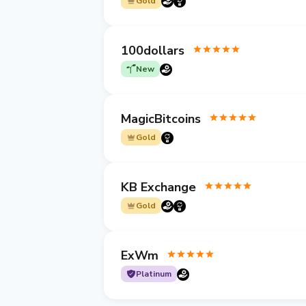
Gold
100dollars
New
MagicBitcoins
Gold
KB Exchange
Gold
ExWm
Platinum