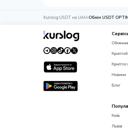
Kurslog
USDT на UAH
Обмін USDT OPTI
›
›
Сервіс
Обмінни
Криптоб
Криптог
Новини
Блог
Популя
Київ
Львів