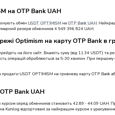
SM на OTP Bank UAH
понують обмін
USDT OPTIMISM
на
OTP Bank UAH
. Найкра
 Сумарний резерв обмінників 4 549 396 824 UAH.
режі Optimism на карту OTP Bank в г
перейдіть на його сайт. Вкажіть суму (від 11.34 USDT) та 
шість операцій обробляються за 5-30 хвилин. При першому
а продати USDT OPTIMISM на гривневу карту OTP Bank а
 OTP Bank UAH
 курсом серед обмінників становить 42.89 - 44.09 UAH. П
 Kurslog відсортовані за найкращим курсом з урахуванням