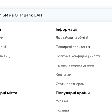
MISM на OTP Bank UAH
и
Інформація
ки
Як здійснити обмін?
іржі
Поширені запитання
аманці
Політика конфіденційності
Правила користування
Контакти
Стати партнером
рні міста
Популярні країни
Україна
Польща