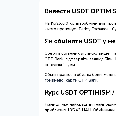
Вивести USDT OPTIMI
На Kurslog 9 криптообмінників про
- його пропонує "Teddy Exchange".
Як обміняти USDT у ме
Оберіть обмінник зі списку вище і 
OTP Bank, підтвердіть заявку. Біль
невеликої суми.
Обмін працює в обидва боки: можн
гривневої карти OTP Bank
.
Курс USDT OPTIMISM /
Різниця між найкращим і найгіршим
приблизно 135.43 UAH. Обмінники на