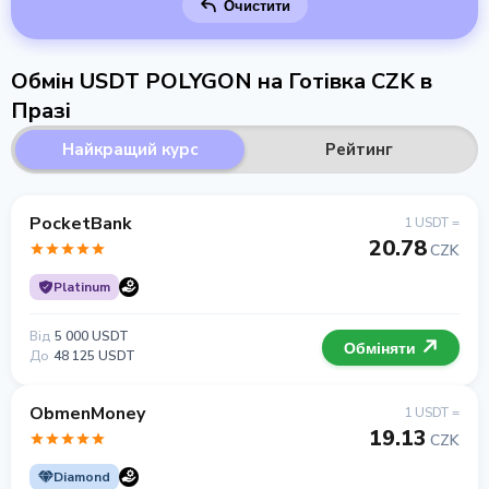
Очистити
Обмін USDT POLYGON на Готівка CZK в
Празі
Найкращий курс
Рейтинг
PocketBank
1 USDT =
20.78
CZK
Platinum
Від
5 000 USDT
Обміняти
До
48 125 USDT
ObmenMoney
1 USDT =
19.13
CZK
Diamond