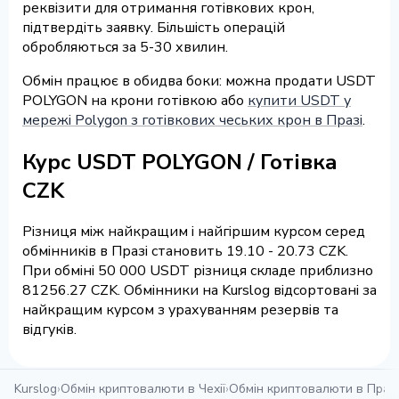
реквізити для отримання готівкових крон,
підтвердіть заявку. Більшість операцій
обробляються за 5-30 хвилин.
Обмін працює в обидва боки: можна продати USDT
POLYGON на крони готівкою або
купити USDT у
мережі Polygon з готівкових чеських крон в Празі
.
Курс USDT POLYGON / Готівка
CZK
Різниця між найкращим і найгіршим курсом серед
обмінників в Празі становить 19.10 - 20.73 CZK.
При обміні 50 000 USDT різниця складе приблизно
81256.27 CZK. Обмінники на Kurslog відсортовані за
найкращим курсом з урахуванням резервів та
відгуків.
Kurslog
›
Обмін криптовалюти в Чехії
›
Обмін криптовалюти в Празі