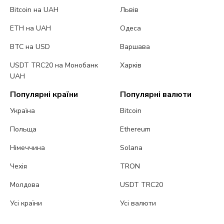
Bitcoin на UAH
Львів
ETH на UAH
Одеса
BTC на USD
Варшава
USDT TRC20 на Монобанк
Харків
UAH
Популярні країни
Популярні валюти
Україна
Bitcoin
Польща
Ethereum
Німеччина
Solana
Чехія
TRON
Молдова
USDT TRC20
Усі країни
Усі валюти