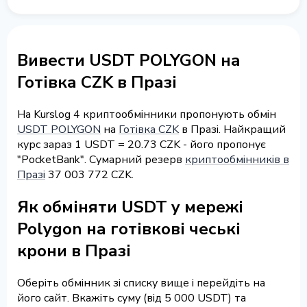
Вивести USDT POLYGON на
Готівка CZK в Празі
На Kurslog 4 криптообмінники пропонують обмін
USDT POLYGON
на
Готівка CZK
в Празі. Найкращий
курс зараз 1 USDT = 20.73 CZK - його пропонує
"PocketBank". Сумарний резерв
криптообмінників в
Празі
37 003 772 CZK.
Як обміняти USDT у мережі
Polygon на готівкові чеські
крони в Празі
Оберіть обмінник зі списку вище і перейдіть на
його сайт. Вкажіть суму (від 5 000 USDT) та