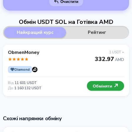
Очистити
Обмін USDT SOL на Готівка AMD
Найкращий курс
Рейтинг
ObmenMoney
1 USDT =
332.97
AMD
Diamond
Від
11 601 USDT
Обміняти
До
1 160 132 USDT
Схожі напрямки обміну