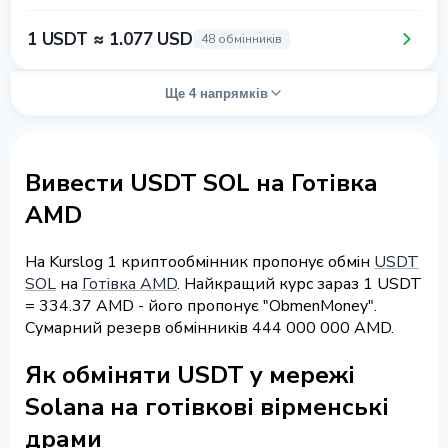
1 USDT ≈ 1.077 USD
48 обмінників
Ще 4 напрямків
Вивести USDT SOL на Готівка
AMD
На Kurslog 1 криптообмінник пропонує обмін
USDT
SOL
на
Готівка AMD
. Найкращий курс зараз 1 USDT
= 334.37 AMD - його пропонує "ObmenMoney".
Сумарний резерв обмінників 444 000 000 AMD.
Як обміняти USDT у мережі
Solana на готівкові вірменські
драми