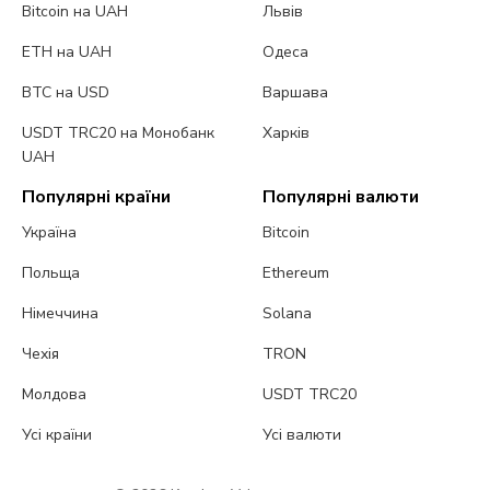
Bitcoin на UAH
Львів
ETH на UAH
Одеса
BTC на USD
Варшава
USDT TRC20 на Монобанк
Харків
UAH
Популярні країни
Популярні валюти
Україна
Bitcoin
Польща
Ethereum
Німеччина
Solana
Чехія
TRON
Молдова
USDT TRC20
Усі країни
Усі валюти