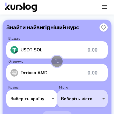
Знайти найвигідніший курс
Віддаю
USDT SOL
Отримую
Готівка AMD
Країна
Місто
Виберіть країну
Виберіть місто