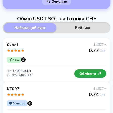
Очистити
Обмін USDT SOL на Готівка CHF
Найкращий курс
Рейтинг
0xbc1
1 USDT =
0.77
CHF
New
Від
12 998 USDT
Обміняти
До
324 949 USDT
KZ007
1 USDT =
0.74
CHF
Diamond