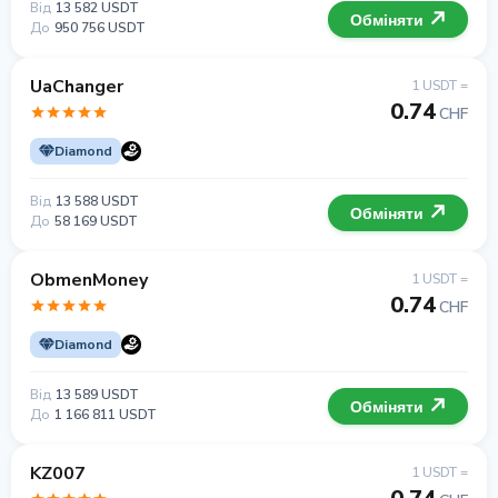
Від
13 582 USDT
Обміняти
До
950 756 USDT
UaChanger
1 USDT =
0.74
CHF
Diamond
Від
13 588 USDT
Обміняти
До
58 169 USDT
ObmenMoney
1 USDT =
0.74
CHF
Diamond
Від
13 589 USDT
Обміняти
До
1 166 811 USDT
KZ007
1 USDT =