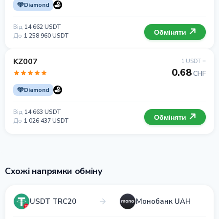
Diamond
Від
14 662 USDT
Обміняти
До
1 258 960 USDT
KZ007
1 USDT =
0.68
CHF
Diamond
Від
14 663 USDT
Обміняти
До
1 026 437 USDT
Схожі напрямки обміну
USDT TRC20
Монобанк UAH