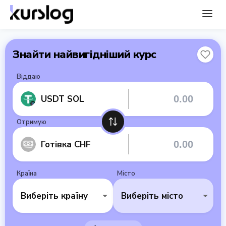
Знайти найвигідніший курс
Віддаю
USDT SOL
Отримую
Готівка CHF
Країна
Місто
Виберіть країну
Виберіть місто