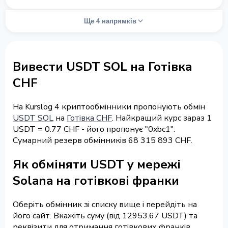
Ще 4 напрямків
Вивести USDT SOL на Готівка
CHF
На Kurslog 4 криптообмінники пропонують обмін
USDT SOL
на
Готівка CHF
. Найкращий курс зараз 1
USDT = 0.77 CHF - його пропонує "0xbc1".
Сумарний резерв обмінників 68 315 893 CHF.
Як обміняти USDT у мережі
Solana на готівкові франки
Оберіть обмінник зі списку вище і перейдіть на
його сайт. Вкажіть суму (від 12953.67 USDT) та
реквізити для отримання готівкових франків,