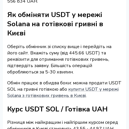
556 834 UAH.
Як обміняти USDT у мережі
Solana на готівкові гривні в
Києві
Оберіть обмінник зі списку вище і перейдіть на
його сайт. Вкажіть суму (від 445.66 USDT) та
реквізити для отримання готівкових гривень,
підтвердіть заявку. Більшість операцій
обробляються за 5-30 хвилин.
Обмін працює в обидва боки: можна продати USDT
SOL на гривні готівкою або
купити USDT у мережі
Solana з готівкових гривень в Києві
.
Курс USDT SOL / Готівка UAH
Різниця між найкращим і найгіршим курсом серед
обмінників в Києві становить 43.55 - 44.97 UAH.