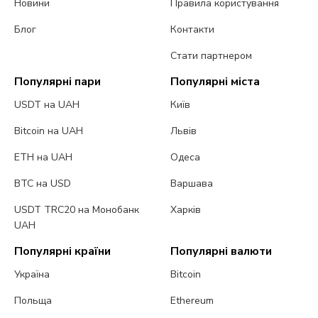
Новини
Правила користування
Блог
Контакти
Стати партнером
Популярні пари
Популярні міста
USDT на UAH
Київ
Bitcoin на UAH
Львів
ETH на UAH
Одеса
BTC на USD
Варшава
USDT TRC20 на Монобанк
Харків
UAH
Популярні країни
Популярні валюти
Україна
Bitcoin
Польща
Ethereum