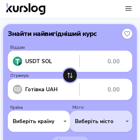
Знайти найвигідніший курс
Віддаю
USDT SOL
Отримую
Готівка UAH
Країна
Місто
Виберіть країну
Виберіть місто