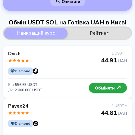
Очистити
Обмін USDT SOL на Готівка UAH в Києві
Найкращий курс
Рейтинг
Dvizh
1 USDT =
44.91
UAH
Diamond
Від
556.65 USDT
Обміняти
До
2 000 000 USDT
Payex24
1 USDT =
44.81
UAH
Diamond