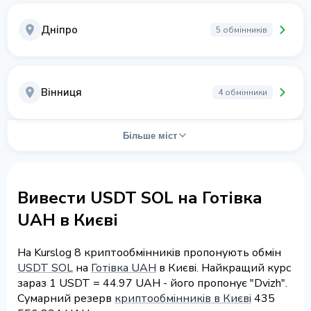
Дніпро
5 обмінників
Вінниця
4 обмінники
Більше міст
Вивести USDT SOL на Готівка
UAH в Києві
На Kurslog 8 криптообмінників пропонують обмін
USDT SOL
на
Готівка UAH
в Києві. Найкращий курс
зараз 1 USDT = 44.97 UAH - його пропонує "Dvizh".
Сумарний резерв
криптообмінників в Києві
435