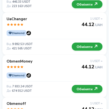
Від
446.33 USDT
Обміняти
До
223 163 USDT
UaChanger
1 USDT =
44.12
UAH
Diamond
Від
9 892.53 USDT
Обміняти
До
421 565 USDT
ObmenMoney
1 USDT =
44.12
UAH
Diamond
Від
7 933.24 USDT
Обміняти
До
674 552 USDT
Obmenoff
1 USDT =