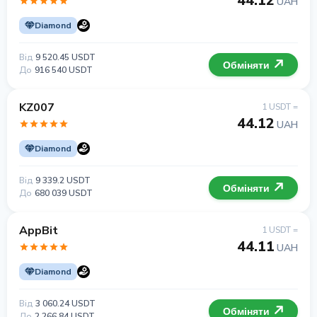
44.12
UAH
Diamond
Від
9 520.45 USDT
Обміняти
До
916 540 USDT
KZ007
1 USDT =
44.12
UAH
Diamond
Від
9 339.2 USDT
Обміняти
До
680 039 USDT
AppBit
1 USDT =
44.11
UAH
Diamond
Від
3 060.24 USDT
Обміняти
До
2 266.84 USDT