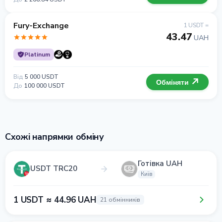
Fury-Exchange
1 USDT =
43.47
UAH
Platinum
Від
5 000 USDT
Обміняти
До
100 000 USDT
Схожі напрямки обміну
Готівка UAH
USDT TRC20
Київ
1 USDT ≈ 44.96 UAH
21 обмінників