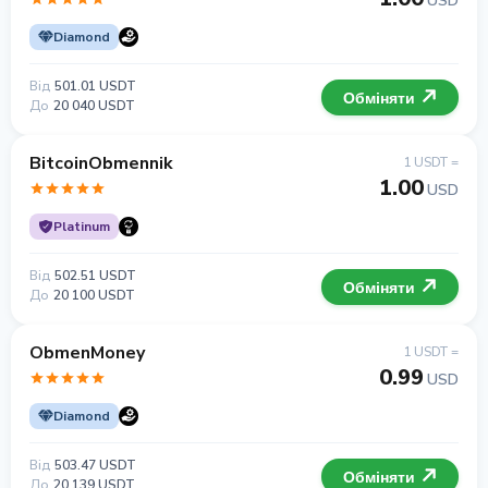
USD
Diamond
Від
501.01 USDT
Обміняти
До
20 040 USDT
BitcoinObmennik
1 USDT =
1.00
USD
Platinum
Від
502.51 USDT
Обміняти
До
20 100 USDT
ObmenMoney
1 USDT =
0.99
USD
Diamond
Від
503.47 USDT
Обміняти
До
20 139 USDT