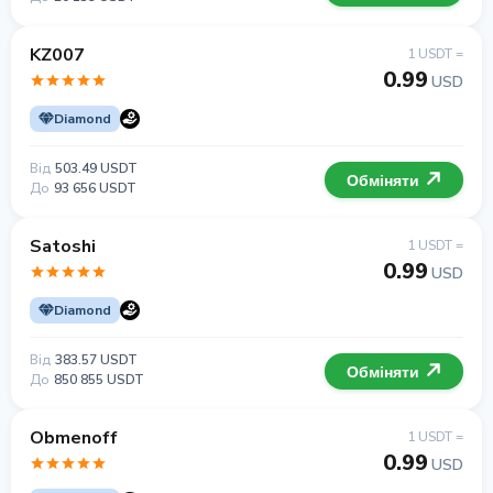
KZ007
1 USDT =
0.99
USD
Diamond
Від
503.49 USDT
Обміняти
До
93 656 USDT
Satoshi
1 USDT =
0.99
USD
Diamond
Від
383.57 USDT
Обміняти
До
850 855 USDT
Obmenoff
1 USDT =
0.99
USD