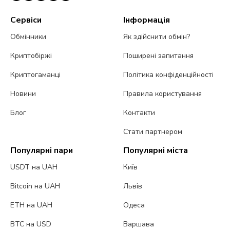
Сервіси
Інформація
Обмінники
Як здійснити обмін?
Криптобіржі
Поширені запитання
Криптогаманці
Політика конфіденційності
Новини
Правила користування
Блог
Контакти
Стати партнером
Популярні пари
Популярні міста
USDT на UAH
Київ
Bitcoin на UAH
Львів
ETH на UAH
Одеса
BTC на USD
Варшава