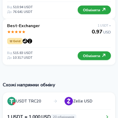
Від
510.94 USDT
Обміняти
До
76 641 USDT
Best-Exchanger
1 USDT =
0.97
USD
Gold
Від
515.83 USDT
Обміняти
До
10 317 USDT
Схожі напрямки обміну
USDT TRC20
Zelle USD
1 USDT ≈ 1.000 USD
20 обмінників