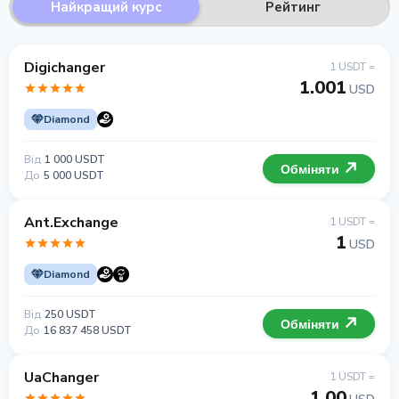
Найкращий курс
Рейтинг
Digichanger
1 USDT =
1.001
USD
Diamond
Від
1 000 USDT
Обміняти
До
5 000 USDT
Ant.Exchange
1 USDT =
1
USD
Diamond
Від
250 USDT
Обміняти
До
16 837 458 USDT
UaChanger
1 USDT =
1.00