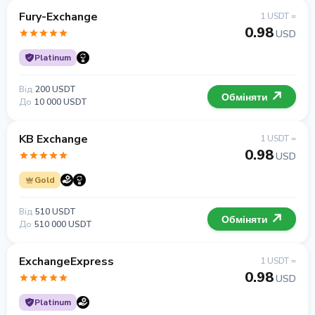
Fury-Exchange
1 USDT =
0.98
USD
Platinum
Від
200 USDT
Обміняти
До
10 000 USDT
KB Exchange
1 USDT =
0.98
USD
Gold
Від
510 USDT
Обміняти
До
510 000 USDT
ExchangeExpress
1 USDT =
0.98
USD
Platinum