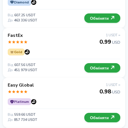
Diamond
Від
607.25 USDT
Обміняти
До
463 336 USDT
FastEx
1 USDT =
0.99
USD
Gold
Від
607.56 USDT
Обміняти
До
451 979 USDT
Easy Global
1 USDT =
0.98
USD
Platinum
Від
559.66 USDT
Обміняти
До
857 734 USDT