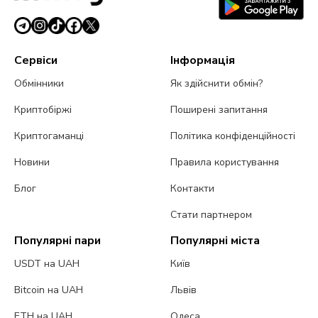
Сервіси
Інформація
Обмінники
Як здійснити обмін?
Криптобіржі
Поширені запитання
Криптогаманці
Політика конфіденційності
Новини
Правила користування
Блог
Контакти
Стати партнером
Популярні пари
Популярні міста
USDT на UAH
Київ
Bitcoin на UAH
Львів
ETH на UAH
Одеса