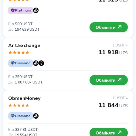
UZS
Platinum
Від
500 USDT
Обміняти
До
194 639 USDT
Ant.Exchange
1 USDT =
11 918
UZS
Diamond
Від
250 USDT
Обміняти
До
1 007 007 USDT
ObmenMoney
1 USDT =
11 844
UZS
Diamond
Від
337.81 USDT
Обміняти
До
19 554 USDT