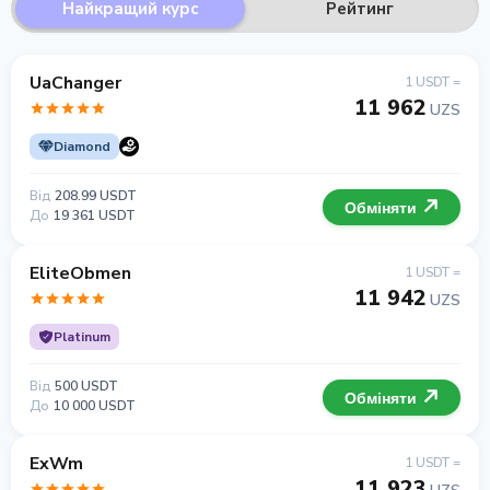
Найкращий курс
Рейтинг
UaChanger
1 USDT =
11 962
UZS
Diamond
Від
208.99 USDT
Обміняти
До
19 361 USDT
EliteObmen
1 USDT =
11 942
UZS
Platinum
Від
500 USDT
Обміняти
До
10 000 USDT
ExWm
1 USDT =
11 923