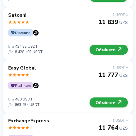
Satoshi
1 USDT =
11 839
UZS
Diamond
Від
434.55 USDT
Обміняти
До
8 428 193 USDT
Easy Global
1 USDT =
11 777
UZS
Platinum
Від
450 USDT
Обміняти
До
863 454 USDT
ExchangeExpress
1 USDT =
11 764
UZS