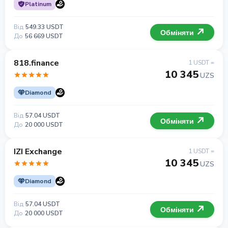
Platinum
Від
549.33 USDT
Обміняти
До
56 669 USDT
818.finance
1 USDT =
10 345
UZS
Diamond
Від
57.04 USDT
Обміняти
До
20 000 USDT
IZI Exchange
1 USDT =
10 345
UZS
Diamond
Від
57.04 USDT
Обміняти
До
20 000 USDT