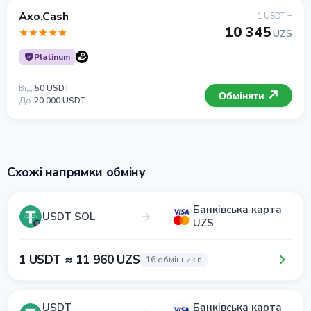
Axo.Cash
1 USDT =
10 345
UZS
Platinum
Від
50 USDT
Обміняти
До
20 000 USDT
Схожі напрямки обміну
Банківська карта
USDT SOL
UZS
1 USDT ≈ 11 960 UZS
16 обмінників
USDT
Банківська карта