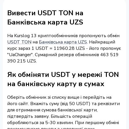
Вивести USDT TON на
Банківська карта UZS
На Kurslog 13 криптообмінників пропонують обмін
USDT TON
на
Банківська карта UZS
. Найкращий
курс зараз 1 USDT = 11960.28 UZS - його пропонує
"UaChanger". Сумарний резерв обмінників 463 519
390 215 UZS.
Як обміняти USDT у мережі TON
на банківську карту в сумах
Оберіть обмінник зі списку вище і перейдіть на
його сайт. Вкажіть суму (від 50 USDT) та реквізити
для отримання сумова банківської карти,
підтвердіть заявку. Більшість операцій
обробляються за 5-30 хвилин. При першому обміні
рекомендуємо почати з невеликої суми.