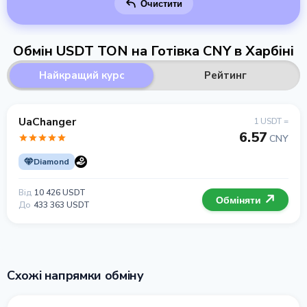
Очистити
Обмін USDT TON на Готівка CNY в Харбіні
Найкращий курс
Рейтинг
UaChanger
1 USDT =
6.57
CNY
Diamond
Від
10 426 USDT
Обміняти
До
433 363 USDT
Схожі напрямки обміну