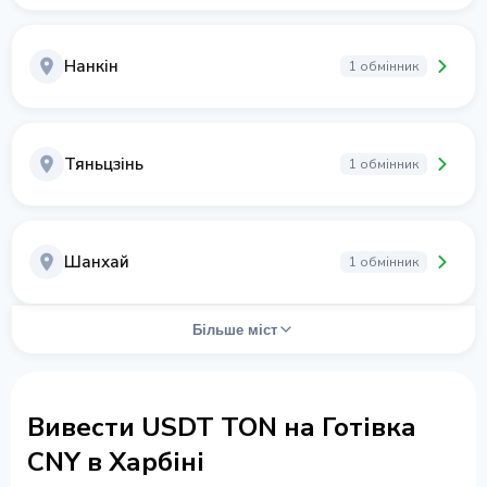
Нанкін
1 обмінник
Тяньцзінь
1 обмінник
Шанхай
1 обмінник
Більше міст
Вивести USDT TON на Готівка
CNY в Харбіні