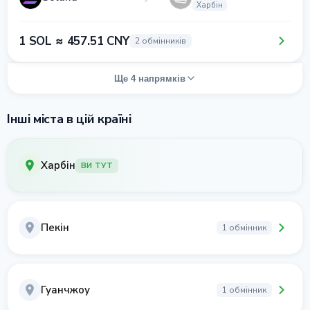
Харбін
1 SOL ≈ 457.51 CNY
2 обмінників
Ще 4 напрямків
Інші міста в цій країні
Харбін
ВИ ТУТ
Пекін
1 обмінник
Гуанчжоу
1 обмінник