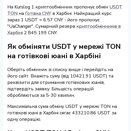
На Kurslog 1 криптообмінник пропонує обмін
USDT
TON
на
Готівка CNY
в Харбіні. Найкращий курс
зараз 1 USDT = 6.57 CNY - його пропонує
"UaChanger". Сумарний резерв
криптообмінників в
Харбіні
2 845 199 CNY.
Як обміняти USDT у мережі TON
на готівкові юані в Харбіні
Оберіть обмінник зі списку вище і перейдіть на
його сайт. Вкажіть суму (від 10421.91 USDT) та
реквізити для отримання готівкових юанів,
підтвердіть заявку. Більшість операцій
обробляються за 5-30 хвилин.
Максимальна сума обміну USDT у мережі TON на
готівкові юані в Харбіні сягає 433210.86 USDT за
одну операцію.