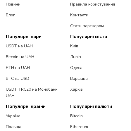
Новини
Правила користування
Блог
Контакти
Стати партнером
Популярні пари
Популярні міста
USDT на UAH
Київ
Bitcoin на UAH
Львів
ETH на UAH
Одеса
BTC на USD
Варшава
USDT TRC20 на Монобанк
Харків
UAH
Популярні країни
Популярні валюти
Україна
Bitcoin
Польща
Ethereum