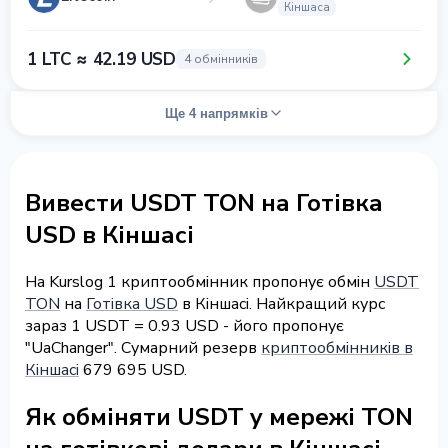
Кіншаса
1 LTC ≈ 42.19 USD
4 обмінників
Ще 4 напрямків
Вивести USDT TON на Готівка
USD в Кіншасі
На Kurslog 1 криптообмінник пропонує обмін
USDT
TON
на
Готівка USD
в Кіншасі. Найкращий курс
зараз 1 USDT = 0.93 USD - його пропонує
"UaChanger". Сумарний резерв
криптообмінників в
Кіншасі
679 695 USD.
Як обміняти USDT у мережі TON