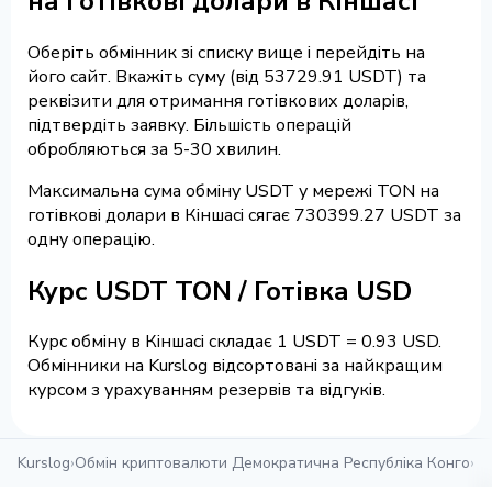
на готівкові долари в Кіншасі
Оберіть обмінник зі списку вище і перейдіть на
його сайт. Вкажіть суму (від 53729.91 USDT) та
реквізити для отримання готівкових доларів,
підтвердіть заявку. Більшість операцій
обробляються за 5-30 хвилин.
Максимальна сума обміну USDT у мережі TON на
готівкові долари в Кіншасі сягає 730399.27 USDT за
одну операцію.
Курс USDT TON / Готівка USD
Курс обміну в Кіншасі складає 1 USDT = 0.93 USD.
Обмінники на Kurslog відсортовані за найкращим
курсом з урахуванням резервів та відгуків.
Kurslog
›
Обмін криптовалюти Демократична Республіка Конго
›
Об