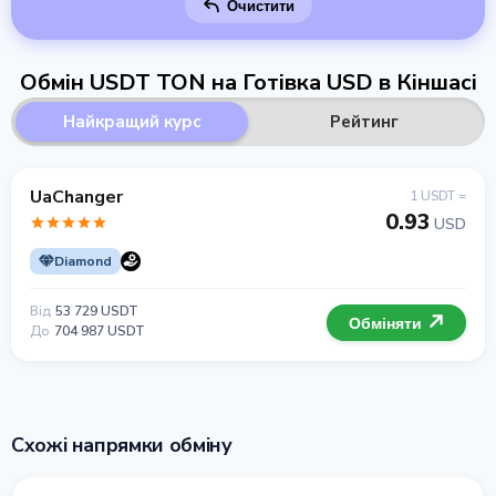
Очистити
Обмін USDT TON на Готівка USD в Кіншасі
Найкращий курс
Рейтинг
UaChanger
1 USDT =
0.93
USD
Diamond
Від
53 729 USDT
Обміняти
До
704 987 USDT
Схожі напрямки обміну