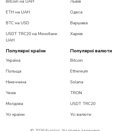
Bitcoin на UAH
Львів
ETH на UAH
Одеса
BTC на USD
Варшава
USDT TRC20 на Монобанк
Харків
UAH
Популярні країни
Популярні валюти
Україна
Bitcoin
Польща
Ethereum
Німеччина
Solana
Чехія
TRON
Молдова
USDT TRC20
Усі країни
Усі валюти
© 2026 Kurslog. Усі права захищено.