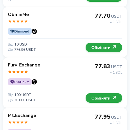
ObminMe
77.70
USDT
= 1 SOL
Diamond
Від
10 USDT
Обміняти
До
776.96 USDT
Fury-Exchange
77.83
USDT
= 1 SOL
Platinum
Від
100 USDT
Обміняти
До
20 000 USDT
Mt.Exchange
77.95
USDT
= 1 SOL