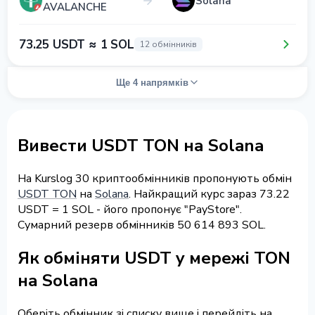
Solana
AVALANCHE
73.25 USDT ≈ 1 SOL
12 обмінників
Ще 4 напрямків
Вивести USDT TON на Solana
На Kurslog 30 криптообмінників пропонують обмін
USDT TON
на
Solana
. Найкращий курс зараз 73.22
USDT = 1 SOL - його пропонує "PayStore".
Сумарний резерв обмінників 50 614 893 SOL.
Як обміняти USDT у мережі TON
на Solana
Оберіть обмінник зі списку вище і перейдіть на