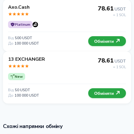
Axo.Cash
78.61
USDT
= 1 SOL
Platinum
Від
500 USDT
Обміняти
До
100 000 USDT
13 EXCHANGER
78.61
USDT
= 1 SOL
New
Від
50 USDT
Обміняти
До
100 000 USDT
Схожі напрямки обміну