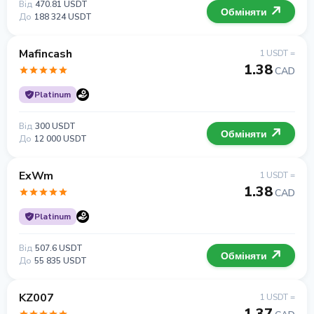
Від
470.81 USDT
Обміняти
До
188 324 USDT
Mafincash
1 USDT =
1.38
CAD
Platinum
Від
300 USDT
Обміняти
До
12 000 USDT
ExWm
1 USDT =
1.38
CAD
Platinum
Від
507.6 USDT
Обміняти
До
55 835 USDT
KZ007
1 USDT =
1.37