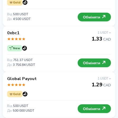
Gold
Від
500 USDT
Обміняти
До
4 500 USDT
0xbc1
1 USDT =
1.33
CAD
New
Від
751.37 USDT
Обміняти
До
3 756.84 USDT
Global Payout
1 USDT =
1.29
CAD
Gold
Від
500 USDT
Обміняти
До
500 000 USDT