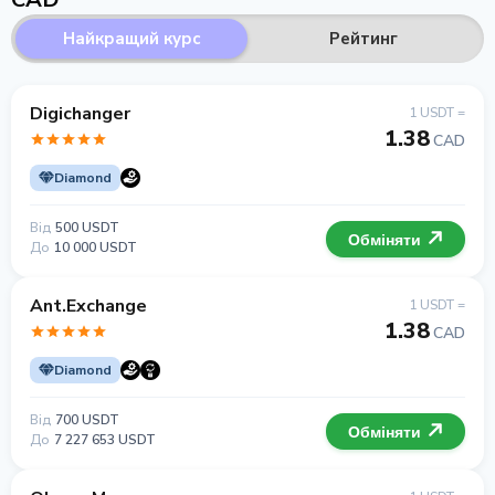
Найкращий курс
Рейтинг
Digichanger
1 USDT =
1.38
CAD
Diamond
Від
500 USDT
Обміняти
До
10 000 USDT
Ant.Exchange
1 USDT =
1.38
CAD
Diamond
Від
700 USDT
Обміняти
До
7 227 653 USDT