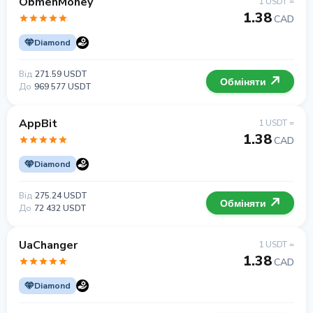
ObmenMoney
1 USDT =
1.38
CAD
Diamond
Від
271.59 USDT
Обміняти
До
969 577 USDT
AppBit
1 USDT =
1.38
CAD
Diamond
Від
275.24 USDT
Обміняти
До
72 432 USDT
UaChanger
1 USDT =
1.38
CAD
Diamond