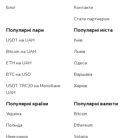
Блог
Контакти
Стати партнером
Популярні пари
Популярні міста
USDT на UAH
Київ
Bitcoin на UAH
Львів
ETH на UAH
Одеса
BTC на USD
Варшава
USDT TRC20 на Монобанк
Харків
UAH
Популярні країни
Популярні валюти
Україна
Bitcoin
Польща
Ethereum
Німеччина
Solana