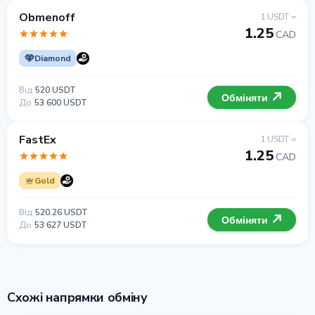
Obmenoff
1 USDT =
1.25
CAD
Diamond
Від
520 USDT
Обміняти
До
53 600 USDT
FastEx
1 USDT =
1.25
CAD
Gold
Від
520.26 USDT
Обміняти
До
53 627 USDT
Схожі напрямки обміну