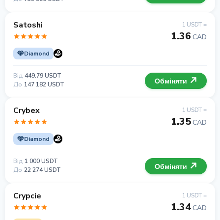
Satoshi
1 USDT =
1.36
CAD
Diamond
Від
449.79 USDT
Обміняти
До
147 182 USDT
Crybex
1 USDT =
1.35
CAD
Diamond
Від
1 000 USDT
Обміняти
До
22 274 USDT
Crypcie
1 USDT =
1.34
CAD