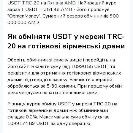
USDT TRC-20
на
Готівка AMD
. Найкращий курс
зараз 1 USDT = 351.48 AMD - його пропонує
"ObmenMoney". Сумарний резерв обмінників 900
000 000 AMD.
Як обміняти USDT у мережі TRC-
20 на готівкові вірменські драми
Оберіть обмінник зі списку вище і перейдіть на
його сайт. Вкажіть суму (від 10990.55 USDT) та
реквізити для отримання готівкових вірменських
драмів, підтвердіть заявку. Більшість операцій
обробляються за 5-30 хвилин. При першому обміні
рекомендуємо почати з невеликої суми.
Різниця курсів обміну USDT у мережі TRC-20 на
готівкові вірменські драми між обмінниками
складає 0.0%. Максимальна сума обміну сягає
1099174.89 USDT за одну операцію.