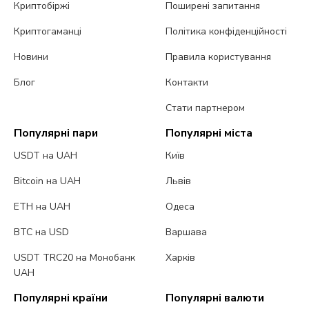
Криптобіржі
Поширені запитання
Криптогаманці
Політика конфіденційності
Новини
Правила користування
Блог
Контакти
Стати партнером
Популярні пари
Популярні міста
USDT на UAH
Київ
Bitcoin на UAH
Львів
ETH на UAH
Одеса
BTC на USD
Варшава
USDT TRC20 на Монобанк
Харків
UAH
Популярні країни
Популярні валюти