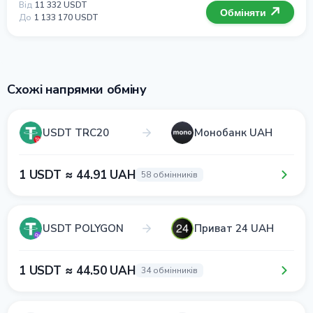
Від
11 332 USDT
Обміняти
До
1 133 170 USDT
Схожі напрямки обміну
USDT TRC20
Монобанк UAH
1 USDT ≈ 44.91 UAH
58 обмінників
USDT POLYGON
Приват 24 UAH
1 USDT ≈ 44.50 UAH
34 обмінників