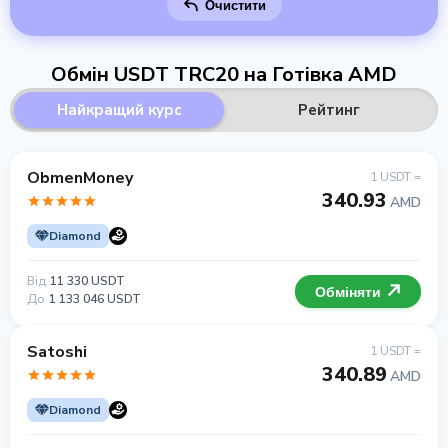
Очистити
Обмін USDT TRC20 на Готівка AMD
Найкращий курс
Рейтинг
ObmenMoney
1 USDT =
340.93
AMD
Diamond
Від
11 330 USDT
Обміняти
До
1 133 046 USDT
Satoshi
1 USDT =
340.89
AMD
Diamond