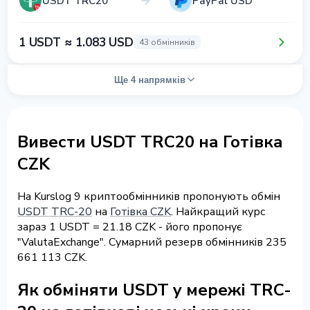
USDT TRC20
PayPal USD
1 USDT ≈ 1.083 USD
43 обмінників
Ще 4 напрямків
Вивести USDT TRC20 на Готівка
CZK
На Kurslog 9 криптообмінників пропонують обмін
USDT TRC-20
на
Готівка CZK
. Найкращий курс
зараз 1 USDT = 21.18 CZK - його пропонує
"ValutaExchange". Сумарний резерв обмінників 235
661 113 CZK.
Як обміняти USDT у мережі TRC-