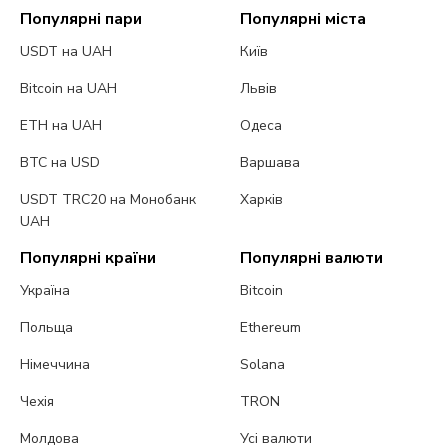
Популярні пари
Популярні міста
USDT на UAH
Київ
Bitcoin на UAH
Львів
ETH на UAH
Одеса
BTC на USD
Варшава
USDT TRC20 на Монобанк
Харків
UAH
Популярні країни
Популярні валюти
Україна
Bitcoin
Польща
Ethereum
Німеччина
Solana
Чехія
TRON
Молдова
Усі валюти