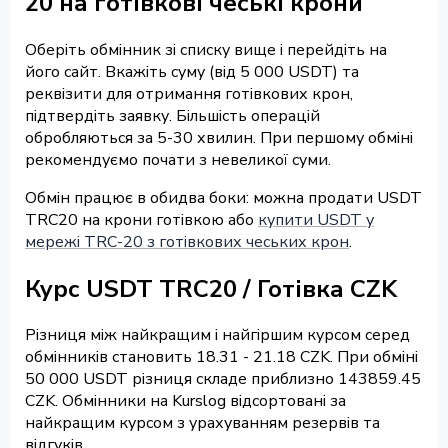
20 на готівкові чеські крони
Оберіть обмінник зі списку вище і перейдіть на
його сайт. Вкажіть суму (від 5 000 USDT) та
реквізити для отримання готівкових крон,
підтвердіть заявку. Більшість операцій
обробляються за 5-30 хвилин. При першому обміні
рекомендуємо почати з невеликої суми.
Обмін працює в обидва боки: можна продати USDT
TRC20 на крони готівкою або
купити USDT у
мережі TRC-20 з готівкових чеських крон
.
Курс USDT TRC20 / Готівка CZK
Різниця між найкращим і найгіршим курсом серед
обмінників становить 18.31 - 21.18 CZK. При обміні
50 000 USDT різниця складе приблизно 143859.45
CZK. Обмінники на Kurslog відсортовані за
найкращим курсом з урахуванням резервів та
відгуків.