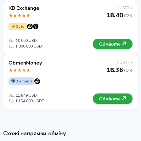
KB Exchange
1 USDT =
18.40
CZK
Gold
Від
10 000 USDT
Обміняти
До
1 000 000 USDT
ObmenMoney
1 USDT =
18.36
CZK
Diamond
Від
11 549 USDT
Обміняти
До
1 154 889 USDT
Схожі напрямки обміну