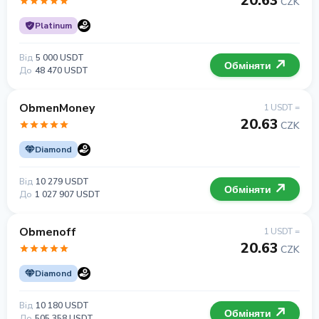
20.63
CZK
Platinum
Від
5 000 USDT
Обміняти
До
48 470 USDT
ObmenMoney
1 USDT =
20.63
CZK
Diamond
Від
10 279 USDT
Обміняти
До
1 027 907 USDT
Obmenoff
1 USDT =
20.63
CZK
Diamond
Від
10 180 USDT
Обміняти
До
505 358 USDT