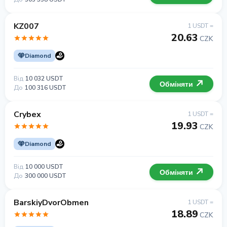
KZ007
1 USDT =
20.63
CZK
Diamond
Від
10 032 USDT
Обміняти
До
100 316 USDT
Crybex
1 USDT =
19.93
CZK
Diamond
Від
10 000 USDT
Обміняти
До
300 000 USDT
BarskiyDvorObmen
1 USDT =
18.89
CZK