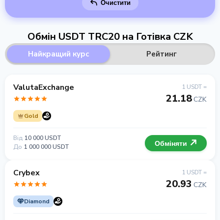
Очистити
Обмін USDT TRC20 на Готівка CZK
Найкращий курс
Рейтинг
ValutaExchange
1 USDT =
21.18
CZK
Gold
Від
10 000 USDT
Обміняти
До
1 000 000 USDT
Crybex
1 USDT =
20.93
CZK
Diamond