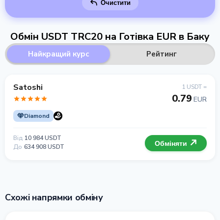
Очистити
Обмін USDT TRC20 на Готівка EUR в Баку
Найкращий курс
Рейтинг
Satoshi
1 USDT =
0.79
EUR
Diamond
Від
10 984 USDT
Обміняти
До
634 908 USDT
Схожі напрямки обміну