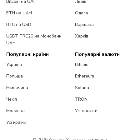
Bitcoin на UAH
Львів
ETH на UAH
Одеса
BTC на USD
Варшава
USDT TRC20 на Монобанк
Харків
UAH
Популярні країни
Популярні валюти
Україна
Bitcoin
Польща
Ethereum
Німеччина
Solana
Чехія
TRON
Молдова
Усі валюти
Усі країни
© 2026 Kurslog. Усі права захищено.