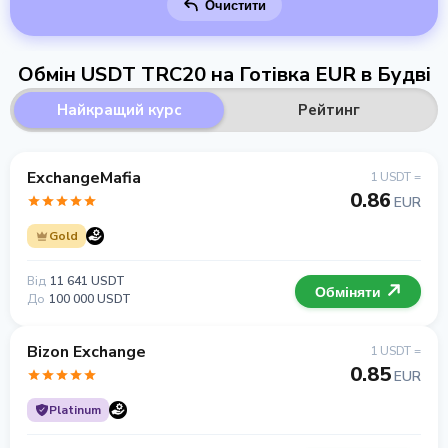
Очистити
Обмін USDT TRC20 на Готівка EUR в Будві
Найкращий курс
Рейтинг
ExchangeMafia
1 USDT =
0.86
EUR
Gold
Від
11 641 USDT
Обміняти
До
100 000 USDT
Bizon Exchange
1 USDT =
0.85
EUR
Platinum