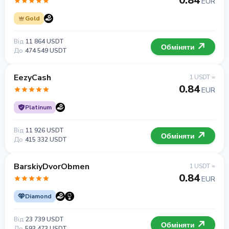
0.84
EUR
Gold
Від
11 864 USDT
Обміняти
До
474 549 USDT
EezyCash
1 USDT =
0.84
EUR
Platinum
Від
11 926 USDT
Обміняти
До
415 332 USDT
BarskiyDvorObmen
1 USDT =
0.84
EUR
Diamond
Від
23 739 USDT
Обміняти
До
593 473 USDT