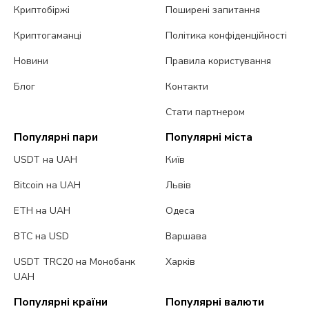
Криптобіржі
Поширені запитання
Криптогаманці
Політика конфіденційності
Новини
Правила користування
Блог
Контакти
Стати партнером
Популярні пари
Популярні міста
USDT на UAH
Київ
Bitcoin на UAH
Львів
ETH на UAH
Одеса
BTC на USD
Варшава
USDT TRC20 на Монобанк
Харків
UAH
Популярні країни
Популярні валюти