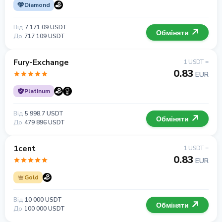
Diamond
Від
7 171.09 USDT
Обміняти
До
717 109 USDT
Fury-Exchange
1 USDT =
0.83
EUR
Platinum
Від
5 998.7 USDT
Обміняти
До
479 896 USDT
1cent
1 USDT =
0.83
EUR
Gold
Від
10 000 USDT
Обміняти
До
100 000 USDT