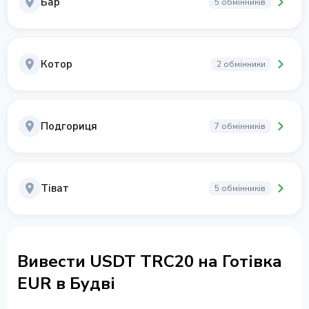
Бар
5 обмінників
Котор
2 обмінники
Подгориця
7 обмінників
Тіват
5 обмінників
Вивести USDT TRC20 на Готівка
EUR в Будві