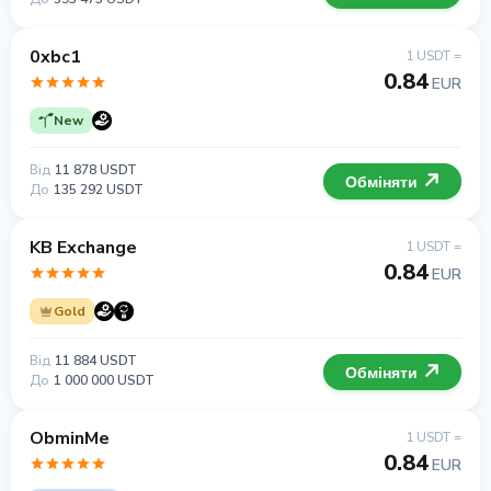
0xbc1
1 USDT =
0.84
EUR
New
Від
11 878 USDT
Обміняти
До
135 292 USDT
KB Exchange
1 USDT =
0.84
EUR
Gold
Від
11 884 USDT
Обміняти
До
1 000 000 USDT
ObminMe
1 USDT =
0.84
EUR