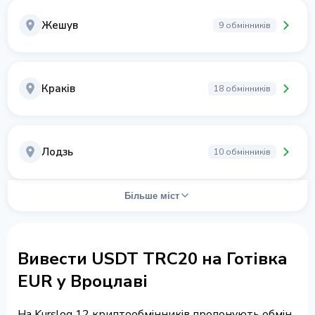
Жешув
9 обмінників
Краків
18 обмінників
Лодзь
10 обмінників
Більше міст
Вивести USDT TRC20 на Готівка
EUR у Вроцлаві
На Kurslog 12 криптообмінників пропонують обмін