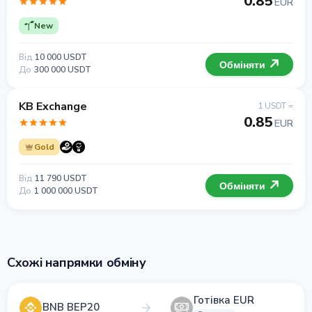
0.85
EUR
New
Від
10 000 USDT
Обміняти
До
300 000 USDT
KB Exchange
1 USDT =
0.85
EUR
Gold
Від
11 790 USDT
Обміняти
До
1 000 000 USDT
Схожі напрямки обміну
Готівка EUR
BNB BEP20