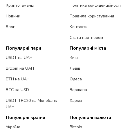
Криптогаманці
Політика конфіденційності
Новини
Правила користування
Блог
Контакти
Стати партнером
Популярні пари
Популярні міста
USDT на UAH
Київ
Bitcoin на UAH
Львів
ETH на UAH
Одеса
BTC на USD
Варшава
USDT TRC20 на Монобанк
Харків
UAH
Популярні країни
Популярні валюти
Україна
Bitcoin