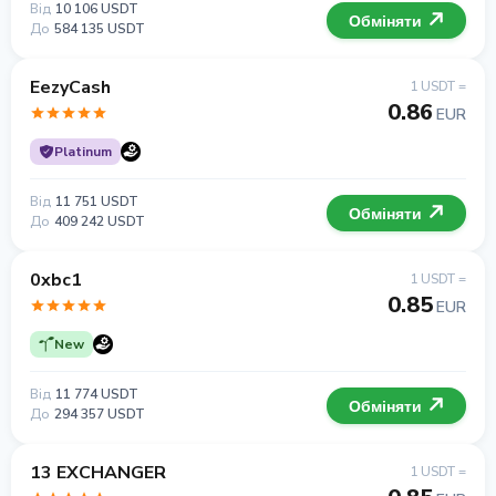
Від
10 106 USDT
Обміняти
До
584 135 USDT
EezyCash
1 USDT =
0.86
EUR
Platinum
Від
11 751 USDT
Обміняти
До
409 242 USDT
0xbc1
1 USDT =
0.85
EUR
New
Від
11 774 USDT
Обміняти
До
294 357 USDT
13 EXCHANGER
1 USDT =