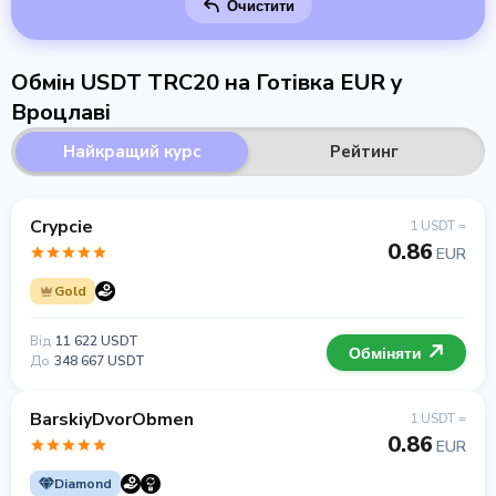
Очистити
Обмін USDT TRC20 на Готівка EUR у
Вроцлаві
Найкращий курс
Рейтинг
Crypcie
1 USDT =
0.86
EUR
Gold
Від
11 622 USDT
Обміняти
До
348 667 USDT
BarskiyDvorObmen
1 USDT =
0.86
EUR
Diamond