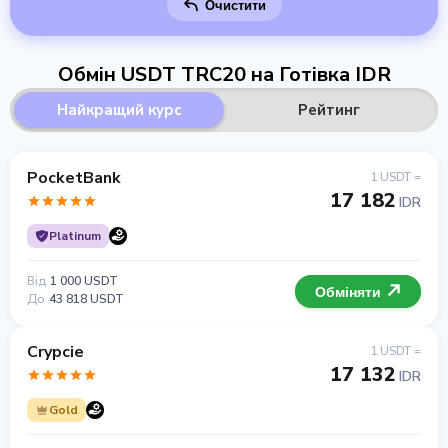
Очистити
Обмін USDT TRC20 на Готівка IDR
Найкращий курс
Рейтинг
PocketBank
1 USDT =
17 182
IDR
Platinum
Від
1 000 USDT
Обміняти
До
43 818 USDT
Crypcie
1 USDT =
17 132
IDR
Gold