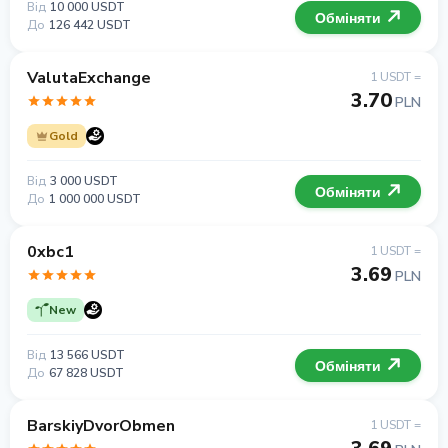
Від
10 000 USDT
Обміняти
До
126 442 USDT
ValutaExchange
1 USDT =
3.70
PLN
Gold
Від
3 000 USDT
Обміняти
До
1 000 000 USDT
0xbc1
1 USDT =
3.69
PLN
New
Від
13 566 USDT
Обміняти
До
67 828 USDT
BarskiyDvorObmen
1 USDT =