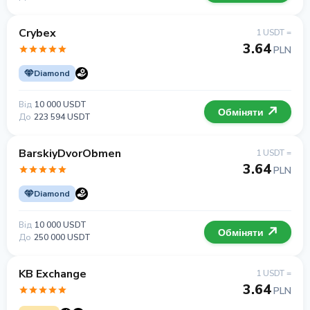
Crybex
1 USDT =
3.64
PLN
Diamond
Від
10 000 USDT
Обміняти
До
223 594 USDT
BarskiyDvorObmen
1 USDT =
3.64
PLN
Diamond
Від
10 000 USDT
Обміняти
До
250 000 USDT
KB Exchange
1 USDT =
3.64
PLN