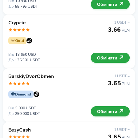
Від
10 830 USDT
Обміняти
До
55 795 USDT
Crypcie
1 USDT =
3.66
PLN
Gold
Від
13 650 USDT
Обміняти
До
136 501 USDT
BarskiyDvorObmen
1 USDT =
3.65
PLN
Diamond
Від
5 000 USDT
Обміняти
До
250 000 USDT
EezyCash
1 USDT =
3.65
PLN