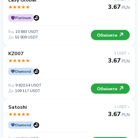
Easy Global
3.67
PLN
Platinum
Від
10 883 USDT
Обміняти
До
55 809 USDT
KZ007
1 USDT =
3.67
PLN
Diamond
Від
9 820.54 USDT
Обміняти
До
109 117 USDT
Satoshi
1 USDT =
3.67
PLN
Diamond