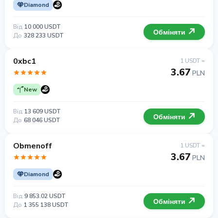
Diamond
Від
10 000 USDT
Обміняти
До
328 233 USDT
0xbc1
1 USDT =
3.67
PLN
New
Від
13 609 USDT
Обміняти
До
68 046 USDT
Obmenoff
1 USDT =
3.67
PLN
Diamond
Від
9 853.02 USDT
Обміняти
До
1 355 138 USDT