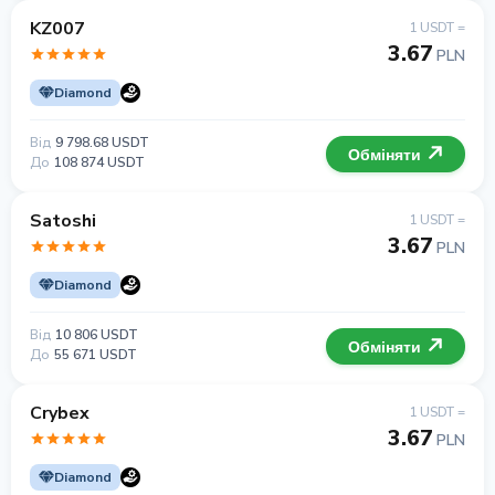
KZ007
1 USDT =
3.67
PLN
Diamond
Від
9 798.68 USDT
Обміняти
До
108 874 USDT
Satoshi
1 USDT =
3.67
PLN
Diamond
Від
10 806 USDT
Обміняти
До
55 671 USDT
Crybex
1 USDT =
3.67
PLN
Diamond