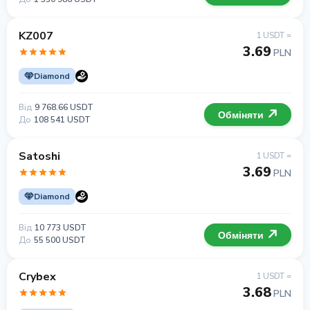
KZ007
1 USDT =
3.69
PLN
Diamond
Від
9 768.66 USDT
Обміняти
До
108 541 USDT
Satoshi
1 USDT =
3.69
PLN
Diamond
Від
10 773 USDT
Обміняти
До
55 500 USDT
Crybex
1 USDT =
3.68
PLN