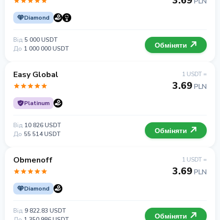
3.69
PLN
Diamond
Від
5 000 USDT
Обміняти
До
1 000 000 USDT
Easy Global
1 USDT =
3.69
PLN
Platinum
Від
10 826 USDT
Обміняти
До
55 514 USDT
Obmenoff
1 USDT =
3.69
PLN
Diamond
Від
9 822.83 USDT
Обміняти
До
1 350 986 USDT