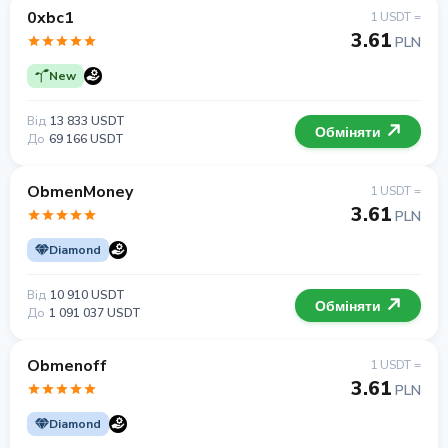
0xbc1
1 USDT =
3.61
PLN
New
Від
13 833 USDT
Обміняти
До
69 166 USDT
ObmenMoney
1 USDT =
3.61
PLN
Diamond
Від
10 910 USDT
Обміняти
До
1 091 037 USDT
Obmenoff
1 USDT =
3.61
PLN
Diamond