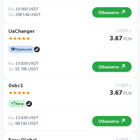
Від
10 000 USDT
Обміняти
До
298 146 USDT
UaChanger
1 USDT =
3.67
PLN
Diamond
Від
10 828 USDT
Обміняти
До
55 785 USDT
0xbc1
1 USDT =
3.67
PLN
New
Від
13 638 USDT
Обміняти
До
68 192 USDT
1 USDT =