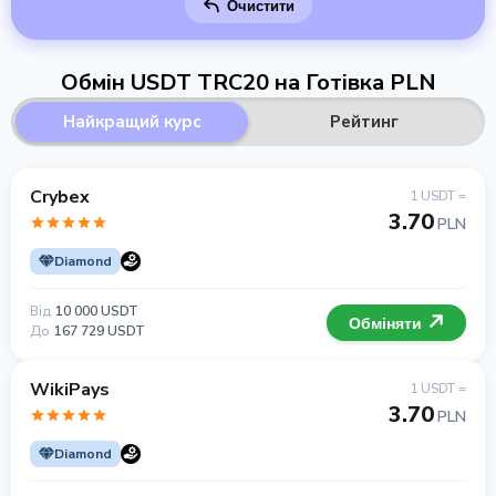
Очистити
Обмін USDT TRC20 на Готівка PLN
Найкращий курс
Рейтинг
Crybex
1 USDT =
3.70
PLN
Diamond
Від
10 000 USDT
Обміняти
До
167 729 USDT
WikiPays
1 USDT =
3.70
PLN
Diamond