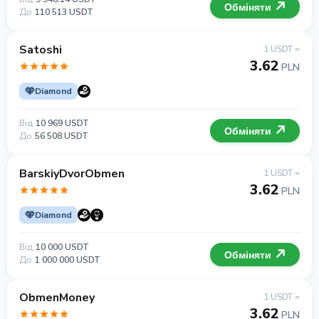
Обміняти
До
110 513 USDT
Satoshi
1 USDT =
3.62
PLN
Diamond
Від
10 969 USDT
Обміняти
До
56 508 USDT
BarskiyDvorObmen
1 USDT =
3.62
PLN
Diamond
Від
10 000 USDT
Обміняти
До
1 000 000 USDT
ObmenMoney
1 USDT =
3.62
PLN