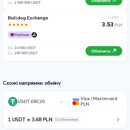
Обміняти
До
1 000 000 USDT
Bulldog Exchange
1 USDT =
3.53
PLN
Platinum
Від
10 000 USDT
Обміняти
До
100 000 USDT
Схожі напрямки обміну
Visa / Mastercard
USDT ERC20
PLN
1 USDT ≈ 3.68 PLN
32 обмінників