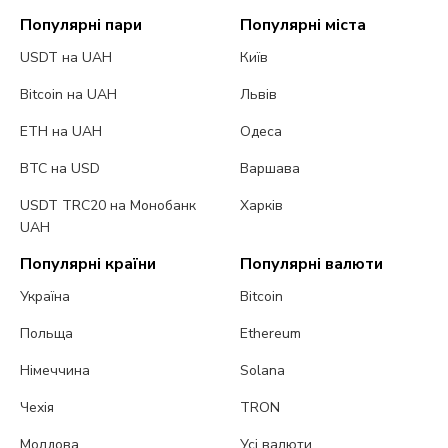
Популярні пари
Популярні міста
USDT на UAH
Київ
Bitcoin на UAH
Львів
ETH на UAH
Одеса
BTC на USD
Варшава
USDT TRC20 на Монобанк
Харків
UAH
Популярні країни
Популярні валюти
Україна
Bitcoin
Польща
Ethereum
Німеччина
Solana
Чехія
TRON
Молдова
Усі валюти