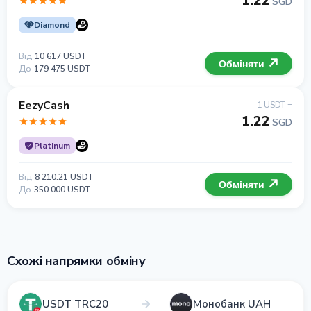
1.22
SGD
Diamond
Від
10 617 USDT
Обміняти
До
179 475 USDT
EezyCash
1 USDT =
1.22
SGD
Platinum
Від
8 210.21 USDT
Обміняти
До
350 000 USDT
Схожі напрямки обміну
USDT TRC20
Монобанк UAH