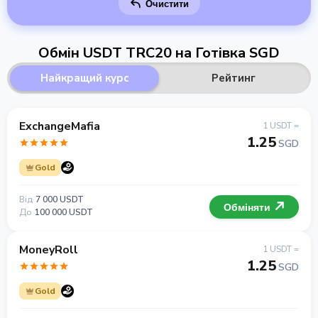
Очистити
Обмін USDT TRC20 на Готівка SGD
Найкращий курс
Рейтинг
ExchangeMafia
1 USDT =
1.25
SGD
Gold
Від
7 000 USDT
Обміняти
До
100 000 USDT
MoneyRoll
1 USDT =
1.25
SGD
Gold