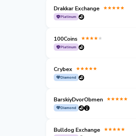
Drakkar Exchange
Platinum
100Coins
Platinum
Crybex
Diamond
BarskiyDvorObmen
Diamond
Bulldog Exchange