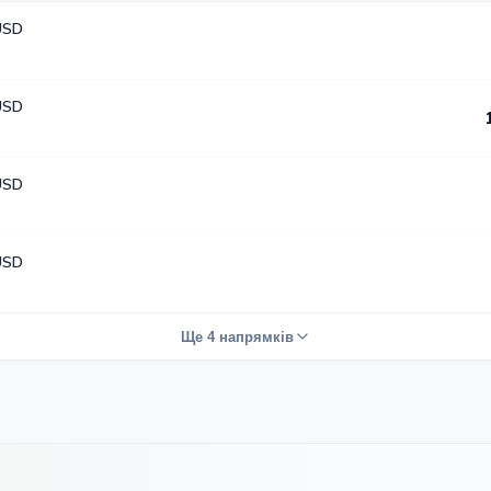
USD
USD
USD
USD
Ще 4 напрямків