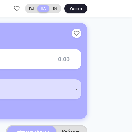
RU
UA
EN
Увійти
Найкращий курс
Рейтинг