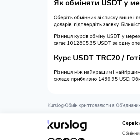
Як обміняти USDT у ме
Оберіть обмінник зі списку вище і 
доларів, підтвердіть заявку. Більші
Різниця курсів обміну USDT у мереж
сягає 1012805.35 USDT за одну опе
Курс USDT TRC20 / Гот
Різниця між найкращим і найгіршим 
складе приблизно 1436.95 USD. Обмі
Kurslog
Обмін криптовалюти в Об’єднани
›
Сервіс
Обмінни