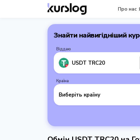
Про нас
Знайти найвигідніший кур
Віддаю
USDT TRC20
Країна
Виберіть країну
Обмін USDT TRC20 на Го