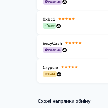
Platinum
0xbc1
New
EezyCash
Platinum
Crypcie
Gold
Схожі напрямки обміну