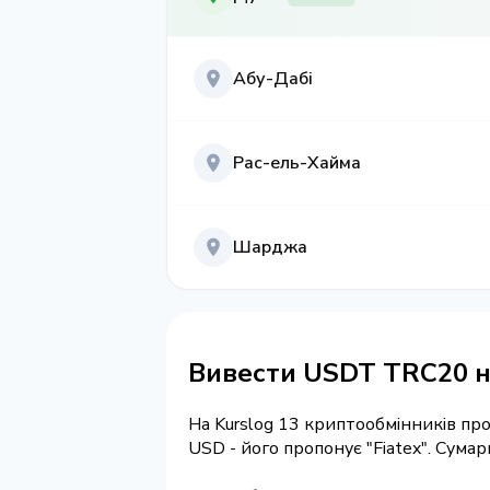
Абу-Дабі
Рас-ель-Хайма
Шарджа
Вивести USDT TRC20 на
На Kurslog 13 криптообмінників п
USD - його пропонує "Fiatex". Сум