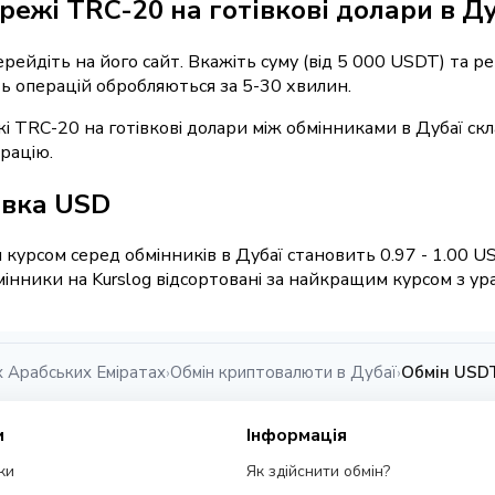
режі TRC-20 на готівкові долари в Ду
перейдіть на його сайт. Вкажіть суму (від 5 000 USDT) та 
сть операцій обробляються за 5-30 хвилин.
і TRC-20 на готівкові долари між обмінниками в Дубаї ск
рацію.
івка USD
курсом серед обмінників в Дубаї становить 0.97 - 1.00 U
нники на Kurslog відсортовані за найкращим курсом з урах
х Арабських Еміратах
Обмін криптовалюти в Дубаї
Обмін USDT
›
›
и
Інформація
ки
Як здійснити обмін?