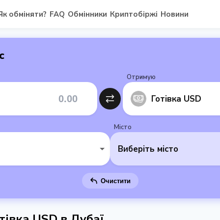
Як обміняти?
FAQ
Обмінники
Криптобіржі
Новини
с
Отримую
Готівка USD
Місто
Виберіть місто
Очистити
тівка USD в Дубаї