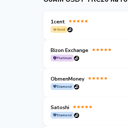
1cent
Gold
Bizon Exchange
Platinum
ObmenMoney
Diamond
Satoshi
Diamond