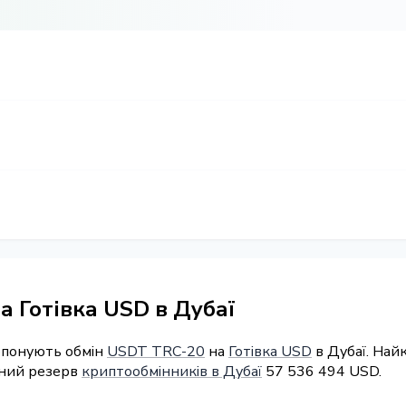
 Готівка USD в Дубаї
ропонують обмін
USDT TRC-20
на
Готівка USD
в Дубаї. Най
арний резерв
криптообмінників в Дубаї
57 536 494 USD.