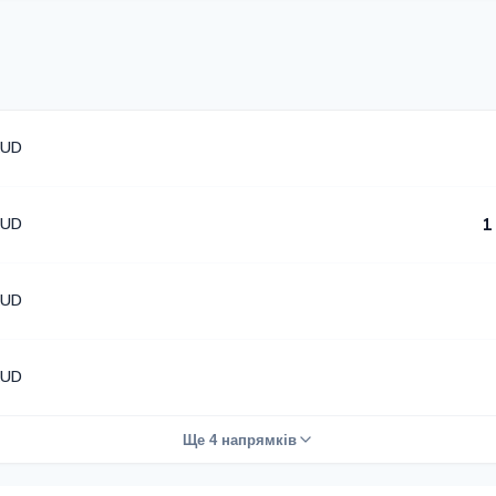
AUD
AUD
1
AUD
AUD
Ще 4 напрямків