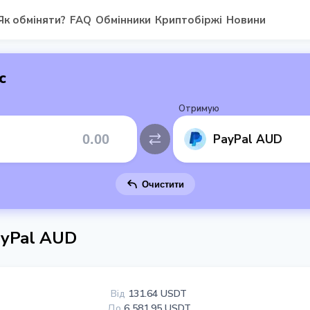
Як обміняти?
FAQ
Обмінники
Криптобіржі
Новини
с
Отримую
PayPal AUD
Очистити
ayPal AUD
Від
131.64 USDT
До
6 581.95 USDT