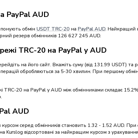
а PayPal AUD
ропонують обмін
USDT TRC-20
на
PayPal AUD
. Найкращий 
марний резерв обмінників 126 627 245 AUD.
режі TRC-20 на PayPal у AUD
ерейдіть на його сайт. Вкажіть суму (від 131.99 USDT) та
 операцій обробляються за 5-30 хвилин. При першому обмі
жі TRC-20 на PayPal у AUD між обмінниками складає 15.2%
.
yPal AUD
 курсом серед обмінників становить 1.32 - 1.52 AUD. При 
 Kurslog відсортовані за найкращим курсом з урахуванням