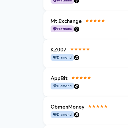
Platinum
Mt.Exchange
Platinum
KZ007
Diamond
AppBit
Diamond
ObmenMoney
Diamond