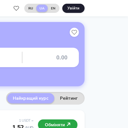
RU
UA
EN
Увійти
Найкращий курс
Рейтинг
1 USDT =
Обміняти
1.52
AUD