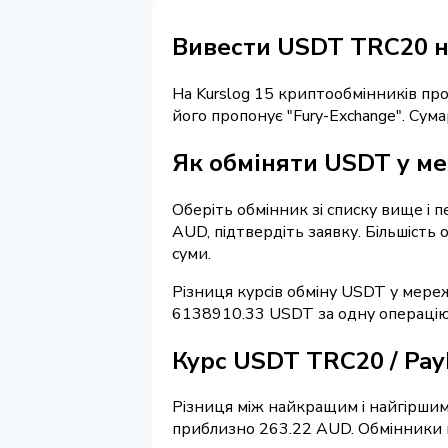
Вивести USDT TRC20 н
На Kurslog 15 криптообмінників п
його пропонує "Fury-Exchange". Су
Як обміняти USDT у ме
Оберіть обмінник зі списку вище і п
AUD, підтвердіть заявку. Більшість
суми.
Різниця курсів обміну USDT у мере
6138910.33 USDT за одну операцію
Курс USDT TRC20 / Pa
Різниця між найкращим і найгіршим
приблизно 263.22 AUD. Обмінники на