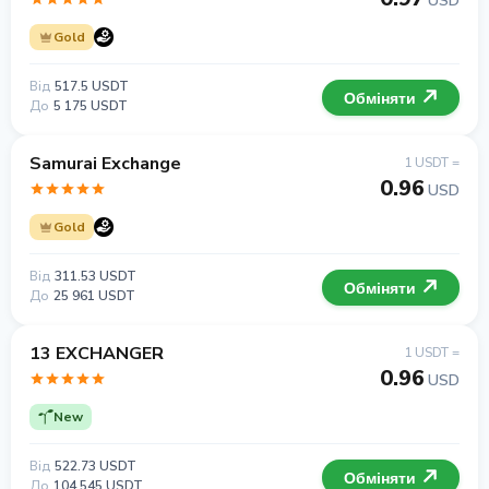
USD
Gold
Від
517.5 USDT
Обміняти
До
5 175 USDT
Samurai Exchange
1 USDT =
0.96
USD
Gold
Від
311.53 USDT
Обміняти
До
25 961 USDT
13 EXCHANGER
1 USDT =
0.96
USD
New
Від
522.73 USDT
Обміняти
До
104 545 USDT