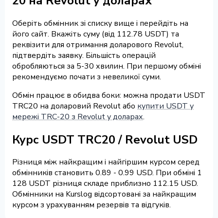
20 на Revolut у доларах
Оберіть обмінник зі списку вище і перейдіть на
його сайт. Вкажіть суму (від 112.78 USDT) та
реквізити для отримання доларового Revolut,
підтвердіть заявку. Більшість операцій
обробляються за 5-30 хвилин. При першому обміні
рекомендуємо почати з невеликої суми.
Обмін працює в обидва боки: можна продати USDT
TRC20 на доларовий Revolut або
купити USDT у
мережі TRC-20 з Revolut у доларах
.
Курс USDT TRC20 / Revolut USD
Різниця між найкращим і найгіршим курсом серед
обмінників становить 0.89 - 0.99 USD. При обміні 1
128 USDT різниця складе приблизно 112.15 USD.
Обмінники на Kurslog відсортовані за найкращим
курсом з урахуванням резервів та відгуків.