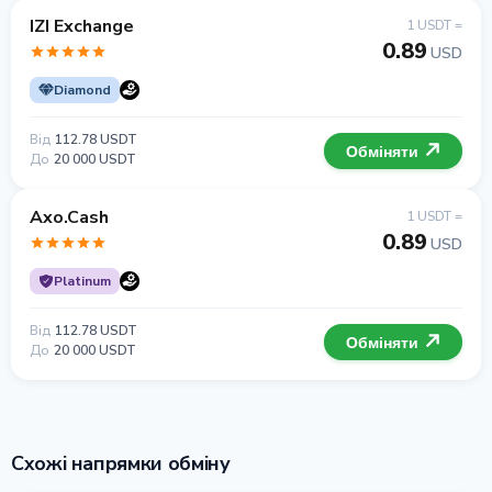
IZI Exchange
1 USDT =
0.89
USD
Diamond
Від
112.78 USDT
Обміняти
До
20 000 USDT
Axo.Cash
1 USDT =
0.89
USD
Platinum
Від
112.78 USDT
Обміняти
До
20 000 USDT
Схожі напрямки обміну