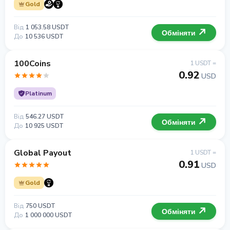
Gold
Від
1 053.58 USDT
Обміняти
До
10 536 USDT
100Coins
1 USDT =
0.92
USD
Platinum
Від
546.27 USDT
Обміняти
До
10 925 USDT
Global Payout
1 USDT =
0.91
USD
Gold
Від
750 USDT
Обміняти
До
1 000 000 USDT