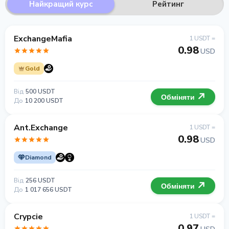
Найкращий курс
Рейтинг
ExchangeMafia
1 USDT =
0.98
USD
Gold
Від
500 USDT
Обміняти
До
10 200 USDT
Ant.Exchange
1 USDT =
0.98
USD
Diamond
Від
256 USDT
Обміняти
До
1 017 656 USDT
Crypcie
1 USDT =
0.97