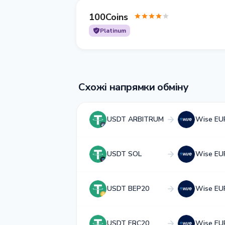
100Coins
Platinum
Схожі напрямки обміну
USDT ARBITRUM
Wise EU
USDT SOL
Wise EU
USDT BEP20
Wise EU
USDT ERC20
Wise EU