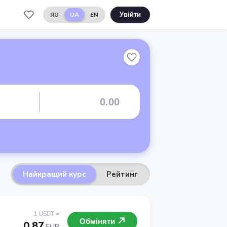
RU
UA
EN
Увійти
Найкращий курс
Рейтинг
1 USDT =
Обміняти
0.87
EUR