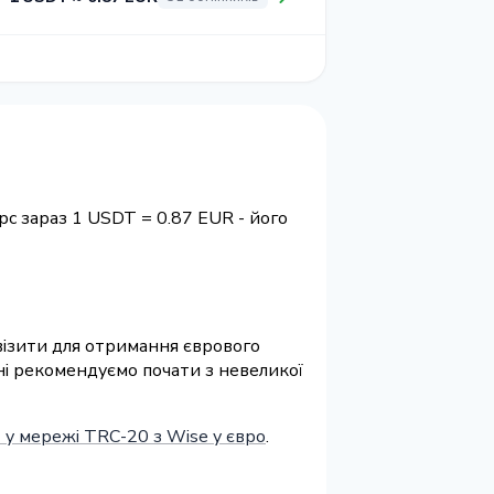
рс зараз 1 USDT = 0.87 EUR - його
квізити для отримання єврового
іні рекомендуємо почати з невеликої
у мережі TRC-20 з Wise у євро
.