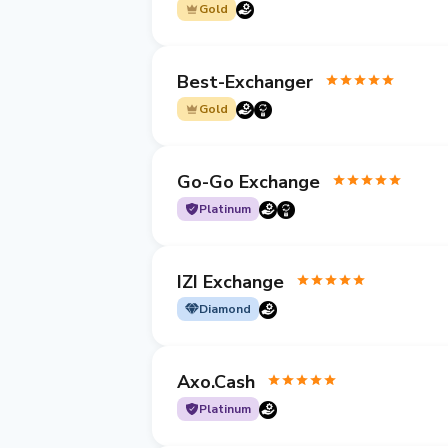
Gold
Best-Exchanger
Gold
Go-Go Exchange
Platinum
IZI Exchange
Diamond
Axo.Cash
Platinum