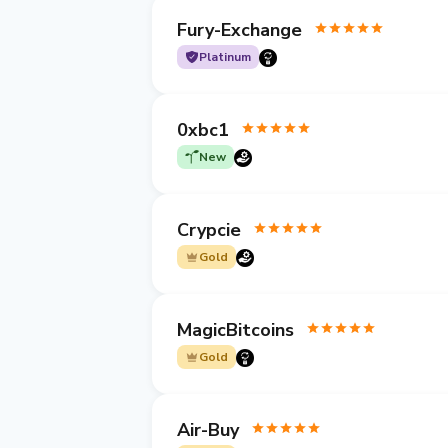
Fury-Exchange
Platinum
0xbc1
New
Crypcie
Gold
MagicBitcoins
Gold
Air-Buy