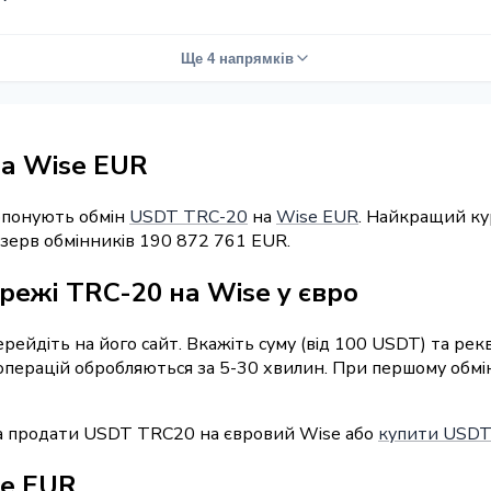
Ще 4 напрямків
а Wise EUR
ропонують обмін
USDT TRC-20
на
Wise EUR
. Найкращий ку
езерв обмінників 190 872 761 EUR.
режі TRC-20 на Wise у євро
перейдіть на його сайт. Вкажіть суму (від 100 USDT) та ре
ь операцій обробляються за 5-30 хвилин. При першому обм
а продати USDT TRC20 на євровий Wise або
купити USDT 
se EUR