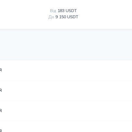
Від
183 USDT
До
9 150 USDT
R
R
R
R