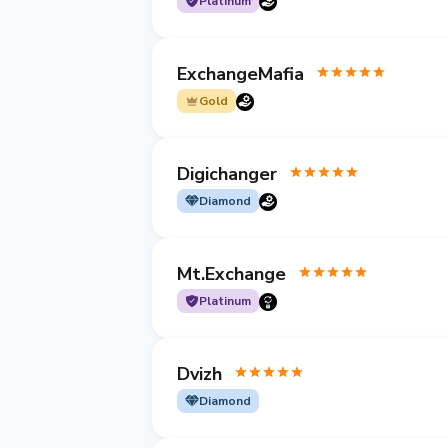
Platinum
ExchangeMafia
Gold
Digichanger
Diamond
Mt.Exchange
Platinum
Dvizh
Diamond