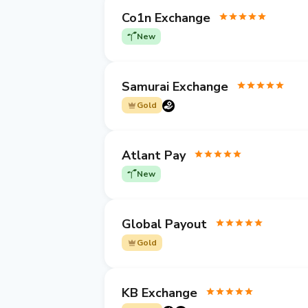
Co1n Exchange
New
Samurai Exchange
Gold
Atlant Pay
New
Global Payout
Gold
KB Exchange