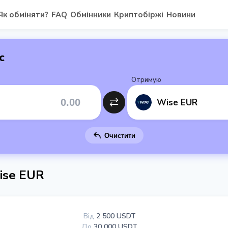
Як обміняти?
FAQ
Обмінники
Криптобіржі
Новини
с
Отримую
Wise EUR
Очистити
ise EUR
Від
2 500 USDT
До
30 000 USDT