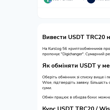
Вивести USDT TRC20 н
На Kurslog 56 криптообмінників п
пропонує "Digichanger". Сумарний р
Як обміняти USDT у ме
Оберіть обмінник зі списку вище і 
Wise, підтвердіть заявку. Більшіст
суми.
Обмін працює в обидва боки: можн
Курс USDT TRC20 / Wi