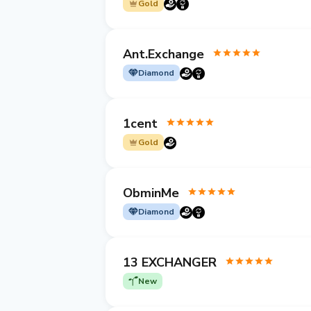
Gold
Ant.Exchange
Diamond
1cent
Gold
ObminMe
Diamond
13 EXCHANGER
New