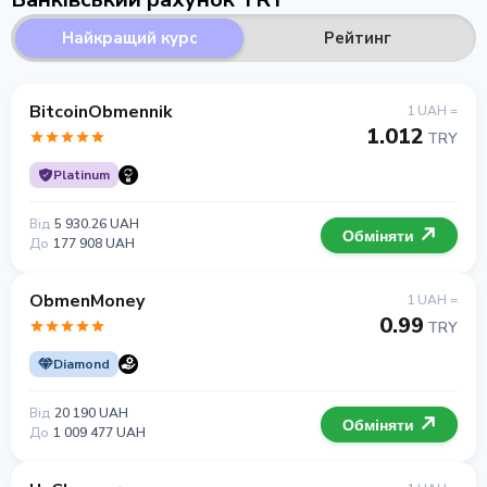
Найкращий курс
Рейтинг
BitcoinObmennik
1 UAH =
1.012
TRY
Platinum
Від
5 930.26 UAH
Обміняти
До
177 908 UAH
ObmenMoney
1 UAH =
0.99
TRY
Diamond
Від
20 190 UAH
Обміняти
До
1 009 477 UAH