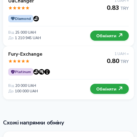
UaChanger
1 UAH =
0.83
TRY
Diamond
Від
25 000 UAH
Обміняти
До
1 210 945 UAH
Fury-Exchange
1 UAH =
0.80
TRY
Platinum
Від
20 000 UAH
Обміняти
До
100 000 UAH
Схожі напрямки обміну