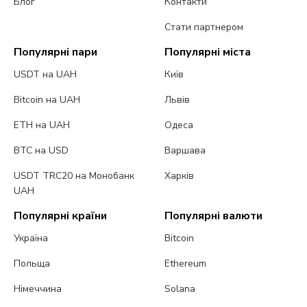
Блог
Контакти
Стати партнером
Популярні пари
Популярні міста
USDT на UAH
Київ
Bitcoin на UAH
Львів
ETH на UAH
Одеса
BTC на USD
Варшава
USDT TRC20 на Монобанк
Харків
UAH
Популярні країни
Популярні валюти
Україна
Bitcoin
Польща
Ethereum
Німеччина
Solana