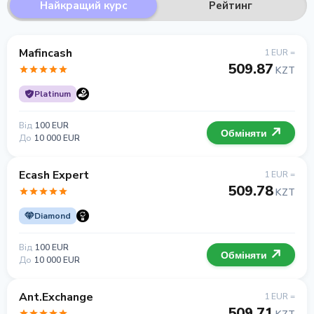
Найкращий курс
Рейтинг
Mafincash
1 EUR =
509.87
KZT
Platinum
Від
100 EUR
Обміняти
До
10 000 EUR
Ecash Expert
1 EUR =
509.78
KZT
Diamond
Від
100 EUR
Обміняти
До
10 000 EUR
Ant.Exchange
1 EUR =
509.71