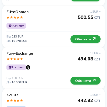
EliteObmen
1 EUR =
500.55
KZT
Platinum
Від
213 EUR
Обміняти
До
19 978 EUR
Fury-Exchange
1 EUR =
494.68
KZT
Platinum
Від
100 EUR
Обміняти
До
10 000 EUR
KZ007
1 EUR =
442.82
KZT