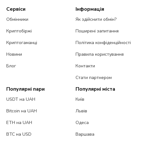
Сервіси
Інформація
Обмінники
Як здійснити обмін?
Криптобіржі
Поширені запитання
Криптогаманці
Політика конфіденційності
Новини
Правила користування
Блог
Контакти
Стати партнером
Популярні пари
Популярні міста
USDT на UAH
Київ
Bitcoin на UAH
Львів
ETH на UAH
Одеса
BTC на USD
Варшава