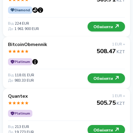
KZT
Diamond
Від
224 EUR
Обміняти
До
1 961 900 EUR
BitcoinObmennik
1 EUR =
508.47
KZT
Platinum
Від
118.01 EUR
Обміняти
До
983.33 EUR
Quantex
1 EUR =
505.75
KZT
Platinum
Від
213 EUR
Обміняти
До
19 773 EUR