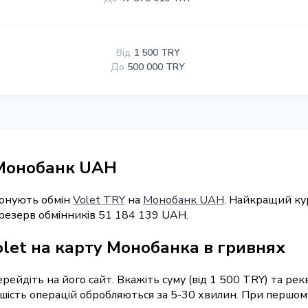
Від
1 500 TRY
До
500 000 TRY
 Монобанк UAH
понують обмін
Volet TRY
на
Монобанк UAH
. Найкращий кур
 резерв обмінників 51 184 139 UAH.
olet на карту Монобанка в гривнях
перейдіть на його сайт. Вкажіть суму (від 1 500 TRY) та р
ьшість операцій обробляються за 5-30 хвилин. При першом