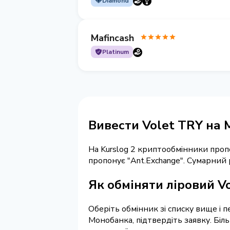
Diamond
Mafincash
Platinum
Вивести Volet TRY на
На Kurslog 2 криптообмінники про
пропонує "Ant.Exchange". Сумарний
Як обміняти ліровий V
Оберіть обмінник зі списку вище і 
Монобанка, підтвердіть заявку. Біл