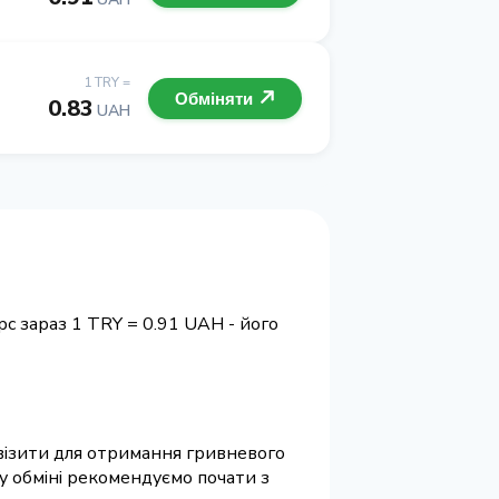
1 TRY =
Обміняти
0.83
UAH
с зараз 1 TRY = 0.91 UAH - його
еквізити для отримання гривневого
у обміні рекомендуємо почати з