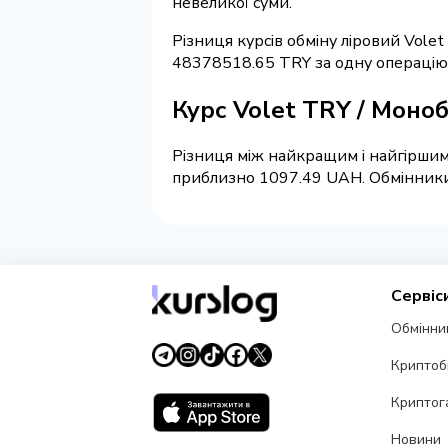
невеликої суми.
Різниця курсів обміну ліровий Vole
48378518.65 TRY за одну операцію
Курс Volet TRY / Моно
Різниця між найкращим і найгіршим 
приблизно 1097.49 UAH. Обмінники н
Сервіс
Обмінни
Криптоб
Криптог
Новини