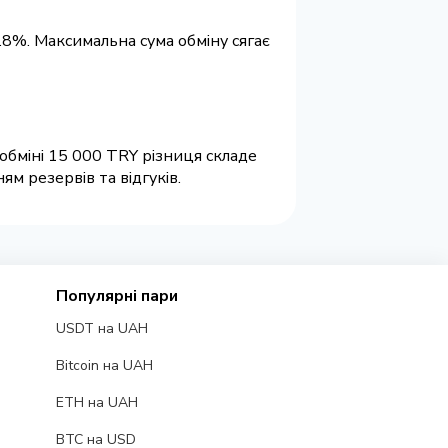
.8%. Максимальна сума обміну сягає
обміні 15 000 TRY різниця складе
м резервів та відгуків.
Популярні пари
USDT на UAH
Bitcoin на UAH
ETH на UAH
BTC на USD