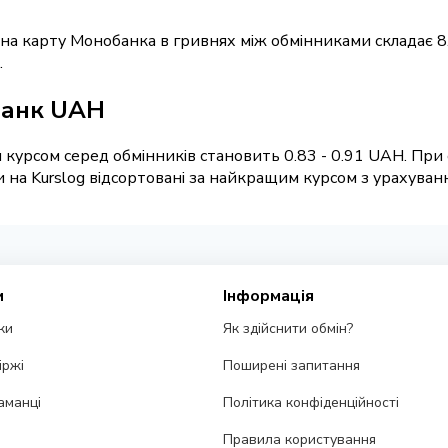
t на карту Монобанка в гривнях між обмінниками складає 8
.
банк UAH
курсом серед обмінників становить 0.83 - 0.91 UAH. При 
а Kurslog відсортовані за найкращим курсом з урахування
и
Інформація
ки
Як здійснити обмін?
іржі
Поширені запитання
аманці
Політика конфіденційності
Правила користування