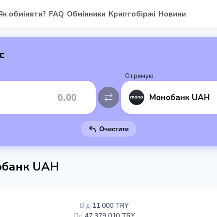
Як обміняти?
FAQ
Обмінники
Криптобіржі
Новини
с
Отримую
Монобанк UAH
Очистити
нобанк UAH
Від
11 000 TRY
До
47 379 010 TRY