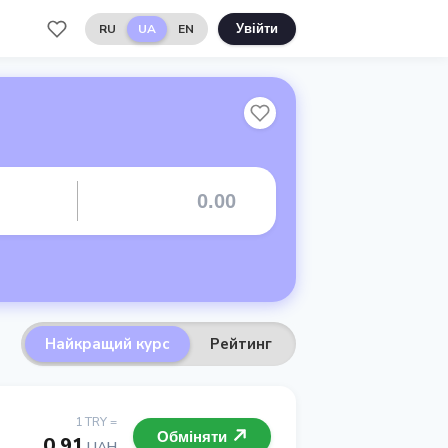
RU
UA
EN
Увійти
Найкращий курс
Рейтинг
1 TRY =
Обміняти
0.91
UAH