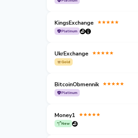
Platinum
KingsExchange
Platinum
UkrExchange
Gold
BitcoinObmennik
Platinum
Money1
New