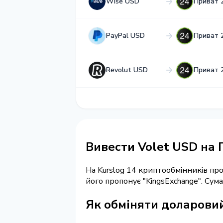
Wise USD
Приват 
PayPal USD
Приват 
Revolut USD
Приват 
Вивести Volet USD на
На Kurslog 14 криптообмінників п
його пропонує "KingsExchange". Су
Як обміняти доларовий