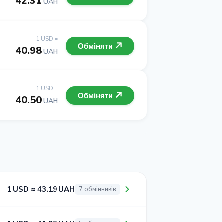
42.31
UAH
1 USD =
Обміняти
40.98
UAH
1 USD =
Обміняти
40.50
UAH
1 USD ≈ 43.19 UAH
7 обмінників