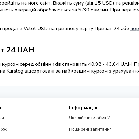
перейдіть на його сайт. Вкажіть суму (від 15 USD) та рекв
льшість операцій обробляються за 5-30 хвилин. При першо
а продати Volet USD на гривневу карту Приват 24 або
пер
ат 24 UAH
 курсом серед обмінників становить 40.98 - 43.64 UAH. П
 Kurslog відсортовані за найкращим курсом з урахуванням
и
Інформація
ки
Як здійснити обмін?
іржі
Поширені запитання