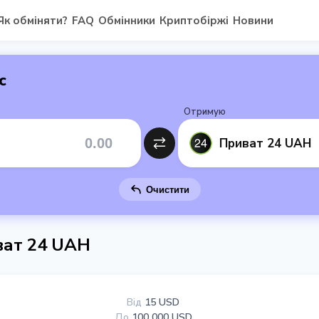
Як обміняти?
FAQ
Обмінники
Криптобіржі
Новини
с
Отримую
Приват 24 UAH
Очистити
ват 24 UAH
Від
15 USD
До
100 000 USD