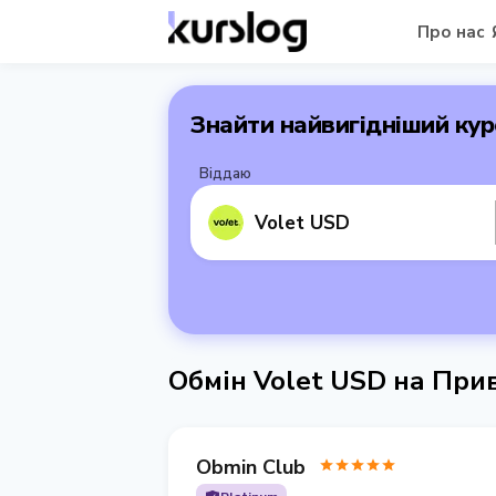
Про нас
Знайти найвигідніший кур
Віддаю
Volet USD
Обмін Volet USD на При
Obmin Club