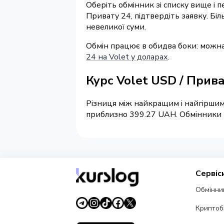
Оберіть обмінник зі списку вище і 
Привату 24, підтвердіть заявку. Бі
невеликої суми.
Обмін працює в обидва боки: можн
24 на Volet у доларах
.
Курс Volet USD / Прив
Різниця між найкращим і найгіршим
приблизно 399.27 UAH. Обмінники на
Сервіс
Обмінни
Криптоб