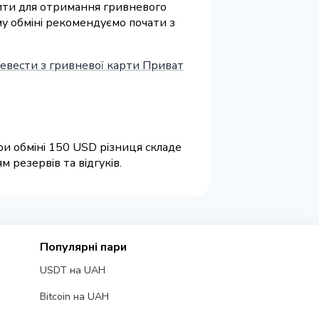
ізити для отримання гривневого
му обміні рекомендуємо почати з
евести з гривневої карти Приват
ри обміні 150 USD різниця складе
 резервів та відгуків.
Популярні пари
USDT на UAH
Bitcoin на UAH