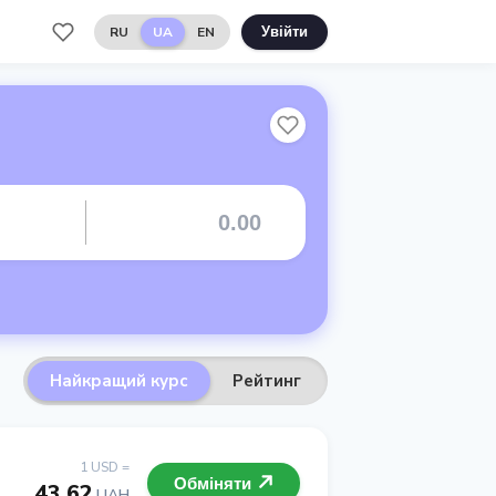
RU
UA
EN
Увійти
Найкращий курс
Рейтинг
1 USD =
Обміняти
43.62
UAH