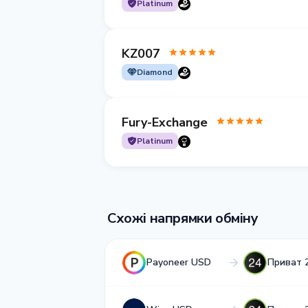
Platinum
KZ007
Diamond
Fury-Exchange
Platinum
Схожі напрямки обміну
Payoneer USD
Приват 