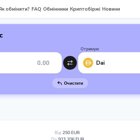
Як обміняти?
FAQ
Обмінники
Криптобіржі
Новини
с
Отримую
Dai
Очистити
Від
250 EUR
До
913 206 EUR