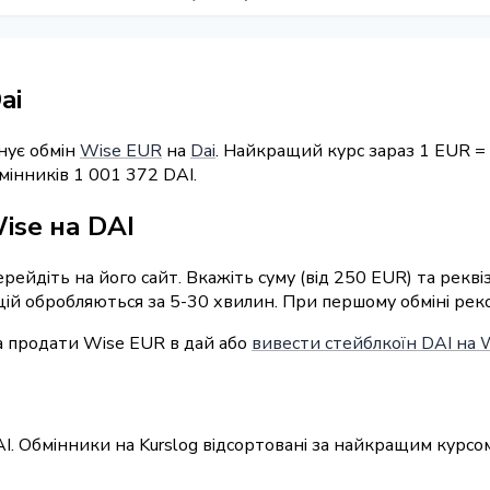
ai
нує обмін
Wise EUR
на
Dai
. Найкращий курс зараз 1 EUR = 
мінників 1 001 372 DAI.
ise на DAI
ерейдіть на його сайт. Вкажіть суму (від 250 EUR) та рекв
ацій обробляються за 5-30 хвилин. При першому обміні рек
а продати Wise EUR в дай або
вивести стейблкоїн DAI на 
AI. Обмінники на Kurslog відсортовані за найкращим курсо