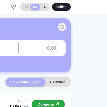
RU
UA
EN
Увійти
Найкращий курс
Рейтинг
1 EUR =
Обміняти
1.097
DAI