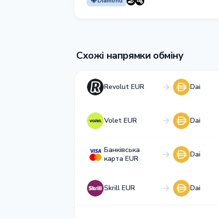
Diamond
Схожі напрямки обміну
Revolut EUR
Dai
Volet EUR
Dai
Банківська
Dai
карта EUR
Skrill EUR
Dai