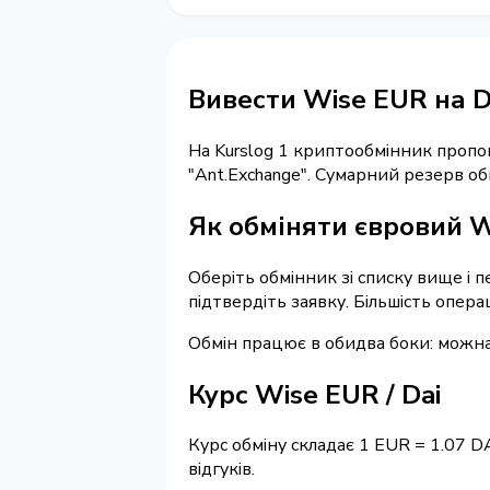
Вивести Wise EUR на D
На Kurslog 1 криптообмінник пропо
"Ant.Exchange". Сумарний резерв об
Як обміняти євровий W
Оберіть обмінник зі списку вище і п
підтвердіть заявку. Більшість опер
Обмін працює в обидва боки: можн
Курс Wise EUR / Dai
Курс обміну складає 1 EUR = 1.07 D
відгуків.