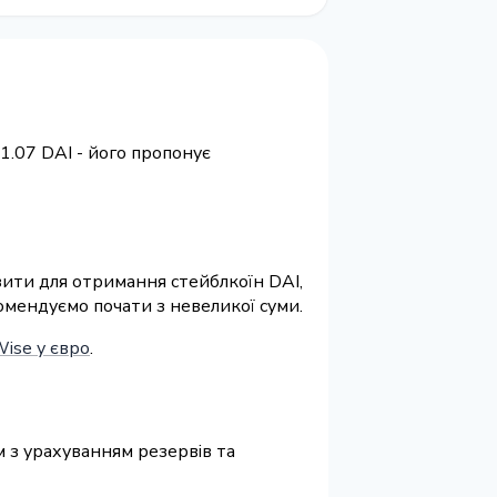
1.07 DAI - його пропонує
ізити для отримання стейблкоїн DAI,
омендуємо почати з невеликої суми.
Wise у євро
.
м з урахуванням резервів та