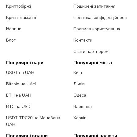
Криптобіржі
Поширені запитання
Криптогаманці
Політика конфіденційності
Новини
Правила користування
Блог
Контакти
Стати партнером
Популярні пари
Популярні міста
USDT на UAH
Київ
Bitcoin на UAH
Львів
ETH на UAH
Одеса
BTC на USD
Варшава
USDT TRC20 на Монобанк
Харків
UAH
Популярні країни
Популярні валюти