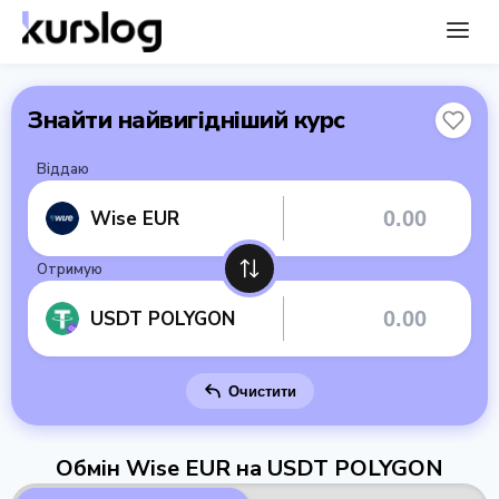
Знайти найвигідніший курс
Віддаю
Wise EUR
Отримую
USDT POLYGON
Очистити
Обмін Wise EUR на USDT POLYGON