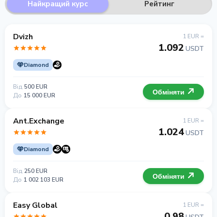
Найкращий курс
Рейтинг
Dvizh
1 EUR =
1.092
USDT
Diamond
Від
500 EUR
Обміняти
До
15 000 EUR
Ant.Exchange
1 EUR =
1.024
USDT
Diamond
Від
250 EUR
Обміняти
До
1 002 103 EUR
Easy Global
1 EUR =
0.98