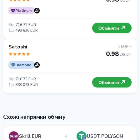
USDT
Platinum
Від
716.72 EUR
Обміняти
До
498 636 EUR
Satoshi
1 EUR =
0.98
USDT
Diamond
Від
716.73 EUR
Обміняти
До
863 073 EUR
Схожі напрямки обміну
Skrill EUR
USDT POLYGON