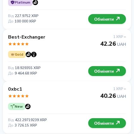
Platinum
Від
227.9752 XRP
Обміняти
До
100 000 XRP
Best-Exchanger
1 XRP =
42.26
UAH
Gold
Від
18.929355 XRP
Обміняти
До
9 464.68 XRP
0xbc1
1 XRP =
40.26
UAH
New
Від
422.29719239 XRP
Обміняти
До
3 726.15 XRP