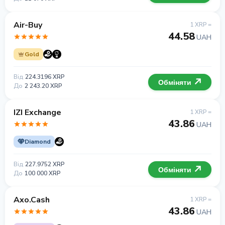
Air-Buy
1 XRP =
44.58
UAH
Gold
Від
224.3196 XRP
Обміняти
До
2 243.20 XRP
IZI Exchange
1 XRP =
43.86
UAH
Diamond
Від
227.9752 XRP
Обміняти
До
100 000 XRP
Axo.Cash
1 XRP =
43.86
UAH