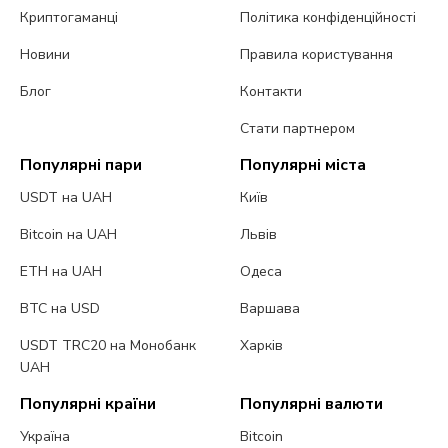
Криптогаманці
Політика конфіденційності
Новини
Правила користування
Блог
Контакти
Стати партнером
Популярні пари
Популярні міста
USDT на UAH
Київ
Bitcoin на UAH
Львів
ETH на UAH
Одеса
BTC на USD
Варшава
USDT TRC20 на Монобанк
Харків
UAH
Популярні країни
Популярні валюти
Україна
Bitcoin