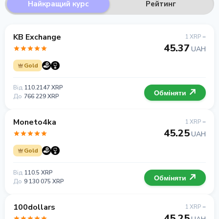
Найкращий курс
Рейтинг
KB Exchange
1 XRP =
45.37
UAH
Gold
Від
110.2147 XRP
Обміняти
До
766 229 XRP
Moneto4ka
1 XRP =
45.25
UAH
Gold
Від
110.5 XRP
Обміняти
До
9 130 075 XRP
100dollars
1 XRP =
45.25