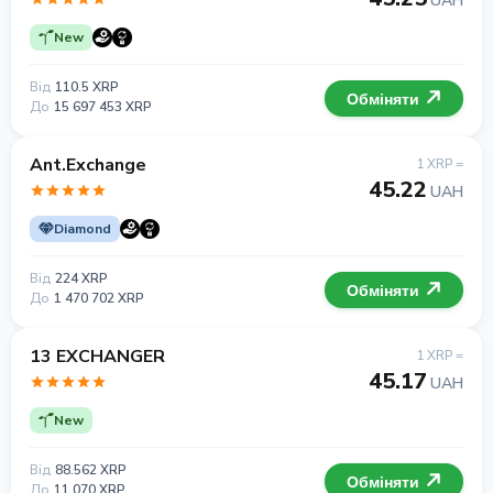
UAH
New
Від
110.5 XRP
Обміняти
До
15 697 453 XRP
Ant.Exchange
1 XRP =
45.22
UAH
Diamond
Від
224 XRP
Обміняти
До
1 470 702 XRP
13 EXCHANGER
1 XRP =
45.17
UAH
New
Від
88.562 XRP
Обміняти
До
11 070 XRP