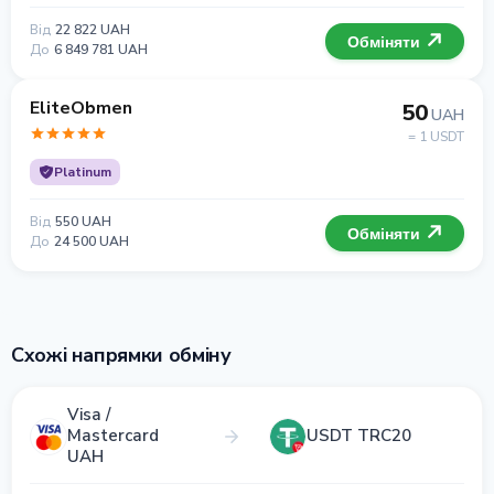
Від
22 822 UAH
Обміняти
До
6 849 781 UAH
EliteObmen
50
UAH
= 1 USDT
Platinum
Від
550 UAH
Обміняти
До
24 500 UAH
Схожі напрямки обміну
Visa /
Mastercard
USDT TRC20
UAH