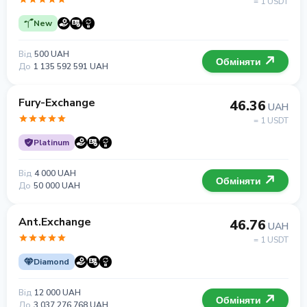
= 1 USDT
New
Від
500 UAH
Обміняти
До
1 135 592 591 UAH
Fury-Exchange
46.36
UAH
= 1 USDT
Platinum
Від
4 000 UAH
Обміняти
До
50 000 UAH
Ant.Exchange
46.76
UAH
= 1 USDT
Diamond
Від
12 000 UAH
Обміняти
До
3 037 276 768 UAH