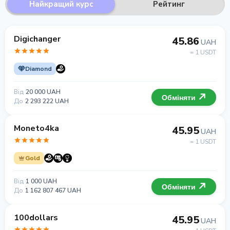
Найкращий курс
Рейтинг
Digichanger
45.86
UAH
= 1 USDT
Diamond
Від
20 000 UAH
Обміняти
До
2 293 222 UAH
Moneto4ka
45.95
UAH
= 1 USDT
Gold
Від
1 000 UAH
Обміняти
До
1 162 807 467 UAH
100dollars
45.95
UAH