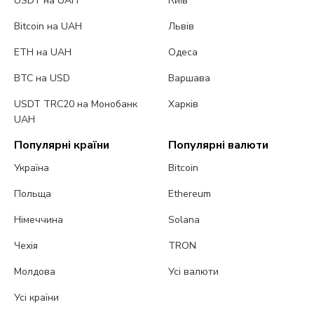
USDT на UAH
Київ
Bitcoin на UAH
Львів
ETH на UAH
Одеса
BTC на USD
Варшава
USDT TRC20 на Монобанк
Харків
UAH
Популярні країни
Популярні валюти
Україна
Bitcoin
Польща
Ethereum
Німеччина
Solana
Чехія
TRON
Молдова
Усі валюти
Усі країни