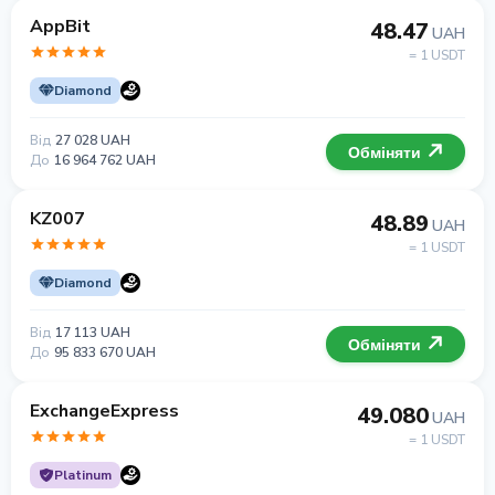
AppBit
48.47
UAH
= 1 USDT
Diamond
Від
27 028 UAH
Обміняти
До
16 964 762 UAH
KZ007
48.89
UAH
= 1 USDT
Diamond
Від
17 113 UAH
Обміняти
До
95 833 670 UAH
ExchangeExpress
49.080
UAH
= 1 USDT
Platinum