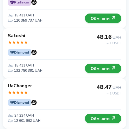
Platinum
Від
15 411 UAH
Обміняти
До
120 359 737 UAH
Satoshi
48.16
UAH
= 1 USDT
Diamond
Від
15 411 UAH
Обміняти
До
132 780 391 UAH
UaChanger
48.47
UAH
= 1 USDT
Diamond
Від
24 234 UAH
Обміняти
До
12 601 862 UAH