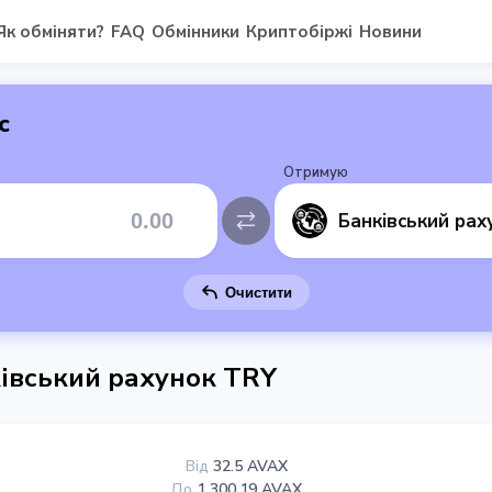
Як обміняти?
FAQ
Обмінники
Криптобіржі
Новини
с
Отримую
Очистити
ківський рахунок TRY
Від
32.5 AVAX
До
1 300.19 AVAX