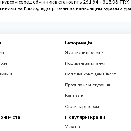
 курсом серед обмінників становить 291.94 - 315.08 TRY.
нники на Kurslog відсортовані за найкращим курсом з урах
и
Інформація
ки
Як здійснити обмін?
іржі
Поширені запитання
аманці
Політика конфіденційності
Правила користування
Контакти
Стати партнером
рні міста
Популярні країни
Україна