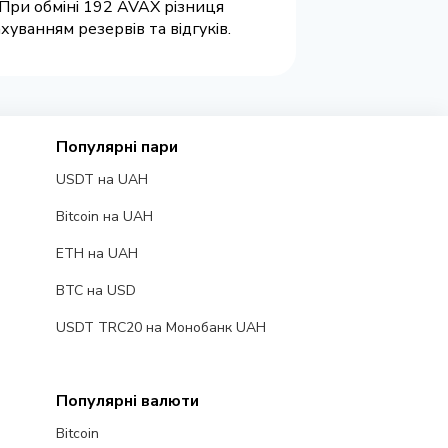
 При обміні 192 AVAX різниця
уванням резервів та відгуків.
Популярні пари
USDT на UAH
Bitcoin на UAH
ETH на UAH
BTC на USD
USDT TRC20 на Монобанк UAH
Популярні валюти
Bitcoin