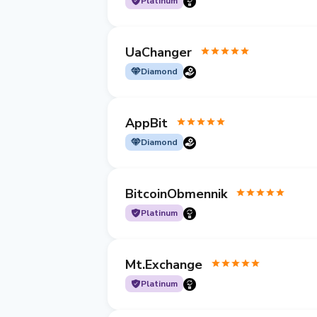
Platinum
UaChanger
Diamond
AppBit
Diamond
BitcoinObmennik
Platinum
Mt.Exchange
Platinum