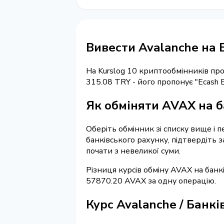
Вивести Avalanche на 
На Kurslog 10 криптообмінників п
315.08 TRY - його пропонує "Ecash 
Як обміняти AVAX на б
Оберіть обмінник зі списку вище і п
банківського рахунку, підтвердіть 
почати з невеликої суми.
Різниця курсів обміну AVAX на банк
57870.20 AVAX за одну операцію.
Курс Avalanche / Банк