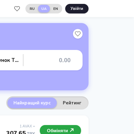
RU
UA
EN
Увійти
Банківський рахунок TRY
Найкращий курс
Рейтинг
1 AVAX =
Обміняти
307.65
TRY