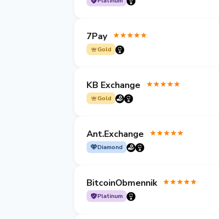
Platinum
7Pay
Gold
KB Exchange
Gold
Ant.Exchange
Diamond
BitcoinObmennik
Platinum