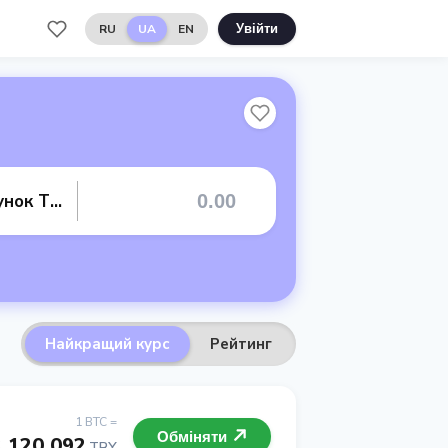
RU
UA
EN
Увійти
Банківський рахунок TRY
Найкращий курс
Рейтинг
1 BTC =
Обміняти
3 120 092
TRY