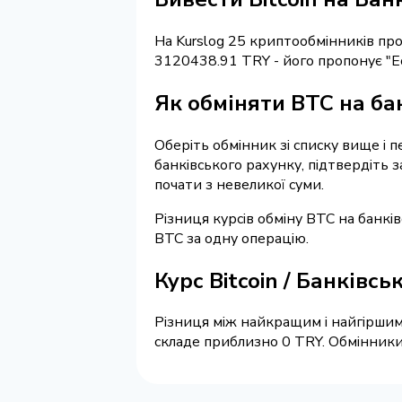
На Kurslog 25 криптообмінників п
3120438.91 TRY - його пропонує "E
Як обміняти BTC на ба
Оберіть обмінник зі списку вище і п
банківського рахунку, підтвердіть 
почати з невеликої суми.
Різниця курсів обміну BTC на банкі
BTC за одну операцію.
Курс Bitcoin / Банківс
Різниця між найкращим і найгіршим
складе приблизно 0 TRY. Обмінники 