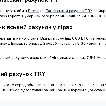
ропонують обмін
Bitcoin
на
Банківський рахунок TRY
. Найкр
cash Expert". Сумарний резерв обмінників 2 974 796 808 T
нківський рахунок у лірах
ерейдіть на його сайт. Вкажіть суму (від 0.00 BTC) та рек
заявку. Більшість операцій обробляються за 5-30 хвилин.
вський рахунок у лірах між обмінниками складає 7.5%. Макс
ький рахунок TRY
 курсом серед обмінників становить 2903191.91 - 312043
на Kurslog відсортовані за найкращим курсом з урахування