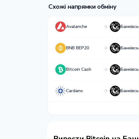
Схожі напрямки обміну
Avalanche
Банківс
BNB BEP20
Банківс
Bitcoin Cash
Банківс
Cardano
Банківс
Вивести Bitcoin на Ба