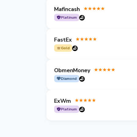
Mafincash
Platinum
FastEx
Gold
ObmenMoney
Diamond
ExWm
Platinum