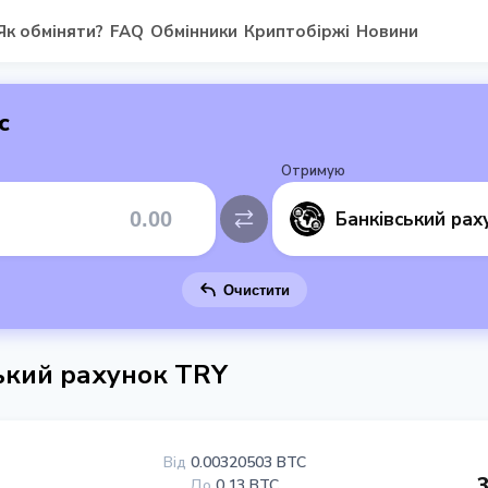
Як обміняти?
FAQ
Обмінники
Криптобіржі
Новини
с
Отримую
Очистити
ський рахунок TRY
Від
0.00320503 BTC
До
0.13 BTC