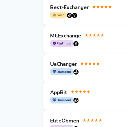
Best-Exchanger
Gold
Mt.Exchange
Platinum
UaChanger
Diamond
AppBit
Diamond
EliteObmen