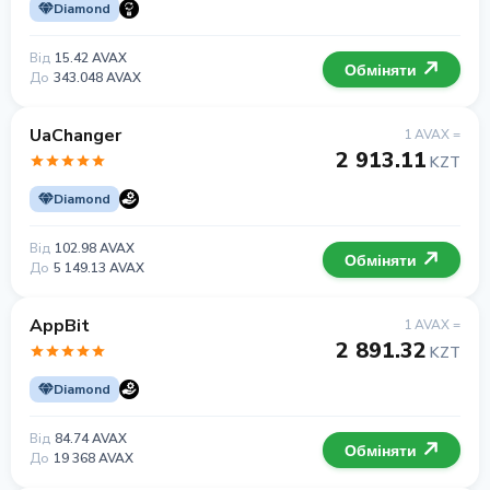
Diamond
Від
15.42 AVAX
Обміняти
До
343.048 AVAX
UaChanger
1 AVAX =
2 913.11
KZT
Diamond
Від
102.98 AVAX
Обміняти
До
5 149.13 AVAX
AppBit
1 AVAX =
2 891.32
KZT
Diamond
Від
84.74 AVAX
Обміняти
До
19 368 AVAX