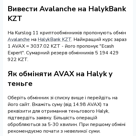
Вивести Avalanche на HalykBank
KZT
На Kurslog 11 криптообмінників пропонують обмін
Avalanche
на
HalykBank KZT
. Найкращий курс зараз
1 AVAX = 3037.02 KZT - його пропонує "Ecash
Expert". Сумарний резерв обмінників 5 194 429
922 KZT.
Як обміняти AVAX на Halyk у
теньге
Оберіть обмінник зі списку вище і перейдіть на
його сайт. Вкажіть суму (від 14.98 AVAX) та
реквізити для отримання теньгового Halyk,
підтвердіть заявку. Більшість операцій
обробляються за 5-30 хвилин. При першому обміні
рекомендуємо почати з невеликої суми.