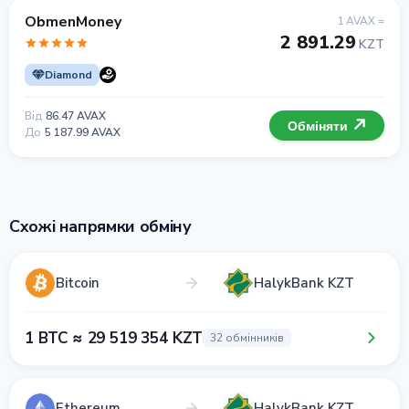
ObmenMoney
1 AVAX =
2 891.29
KZT
Diamond
Від
86.47 AVAX
Обміняти
До
5 187.99 AVAX
Схожі напрямки обміну
Bitcoin
HalykBank KZT
1 BTC ≈ 29 519 354 KZT
32 обмінників
Ethereum
HalykBank KZT