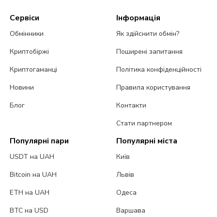
Сервіси
Інформація
Обмінники
Як здійснити обмін?
Криптобіржі
Поширені запитання
Криптогаманці
Політика конфіденційності
Новини
Правила користування
Блог
Контакти
Стати партнером
Популярні пари
Популярні міста
USDT на UAH
Київ
Bitcoin на UAH
Львів
ETH на UAH
Одеса
BTC на USD
Варшава