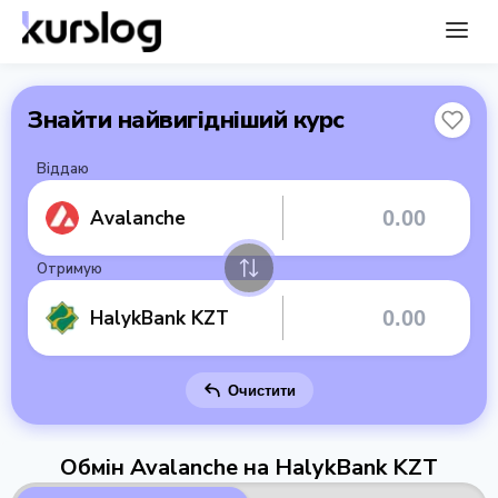
Знайти найвигідніший курс
Віддаю
Avalanche
Отримую
HalykBank KZT
Очистити
Обмін Avalanche на HalykBank KZT