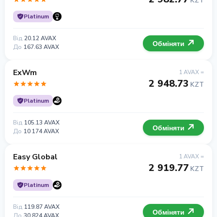
KZT
Platinum
Від
20.12 AVAX
Обміняти
До
167.63 AVAX
ExWm
1 AVAX =
2 948.73
KZT
Platinum
Від
105.13 AVAX
Обміняти
До
10 174 AVAX
Easy Global
1 AVAX =
2 919.77
KZT
Platinum
Від
119.87 AVAX
Обміняти
До
30 824 AVAX