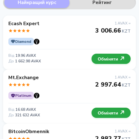
Найкращий курс
Рейтинг
Ecash Expert
1 AVAX =
3 006.66
KZT
Diamond
Від
19.96 AVAX
Обміняти
До
1 662.98 AVAX
Mt.Exchange
1 AVAX =
2 997.64
KZT
Platinum
Від
16.68 AVAX
Обміняти
До
321 632 AVAX
BitcoinObmennik
1 AVAX =
2 982.77