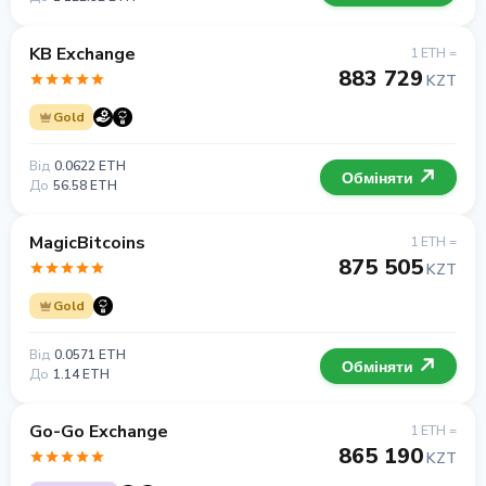
KB Exchange
1 ETH =
883 729
KZT
Gold
Від
0.0622 ETH
Обміняти
До
56.58 ETH
MagicBitcoins
1 ETH =
875 505
KZT
Gold
Від
0.0571 ETH
Обміняти
До
1.14 ETH
Go-Go Exchange
1 ETH =
865 190
KZT