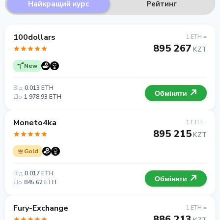
Найкращий курс
Рейтинг
100dollars
1 ETH =
895 267
KZT
New
Від
0.013 ETH
Обміняти
До
1 978.93 ETH
Moneto4ka
1 ETH =
895 215
KZT
Gold
Від
0.017 ETH
Обміняти
До
845.62 ETH
Fury-Exchange
1 ETH =
886 213