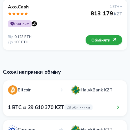
Axo.Cash
1 ETH =
813 179
KZT
Platinum
Від
0.123 ETH
Обміняти
До
100 ETH
Схожі напрямки обміну
Bitcoin
HalykBank KZT
1 BTC ≈ 29 610 370 KZT
28 обмінників
Cardano
HalykBank KZT