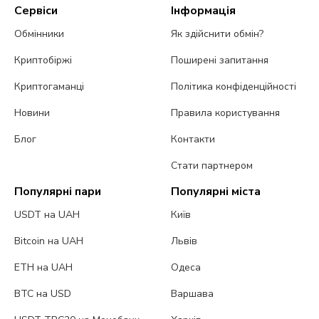
Сервіси
Інформація
Обмінники
Як здійснити обмін?
Криптобіржі
Поширені запитання
Криптогаманці
Політика конфіденційності
Новини
Правила користування
Блог
Контакти
Стати партнером
Популярні пари
Популярні міста
USDT на UAH
Київ
Bitcoin на UAH
Львів
ETH на UAH
Одеса
BTC на USD
Варшава