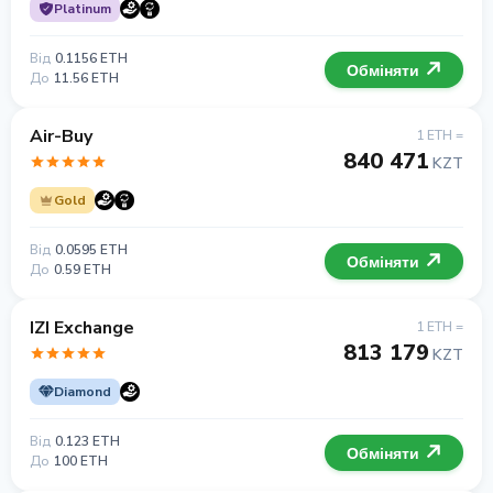
Platinum
Від
0.1156 ETH
Обміняти
До
11.56 ETH
Air-Buy
1 ETH =
840 471
KZT
Gold
Від
0.0595 ETH
Обміняти
До
0.59 ETH
IZI Exchange
1 ETH =
813 179
KZT
Diamond
Від
0.123 ETH
Обміняти
До
100 ETH