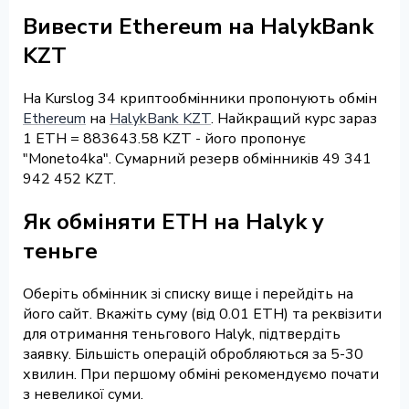
Вивести Ethereum на HalykBank
KZT
На Kurslog 34 криптообмінники пропонують обмін
Ethereum
на
HalykBank KZT
. Найкращий курс зараз
1 ETH = 883643.58 KZT - його пропонує
"Moneto4ka". Сумарний резерв обмінників 49 341
942 452 KZT.
Як обміняти ETH на Halyk у
теньге
Оберіть обмінник зі списку вище і перейдіть на
його сайт. Вкажіть суму (від 0.01 ETH) та реквізити
для отримання теньгового Halyk, підтвердіть
заявку. Більшість операцій обробляються за 5-30
хвилин. При першому обміні рекомендуємо почати
з невеликої суми.