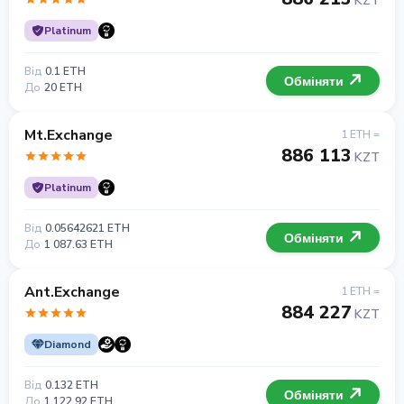
KZT
Platinum
Від
0.1 ETH
Обміняти
До
20 ETH
Mt.Exchange
1 ETH =
886 113
KZT
Platinum
Від
0.05642621 ETH
Обміняти
До
1 087.63 ETH
Ant.Exchange
1 ETH =
884 227
KZT
Diamond
Від
0.132 ETH
Обміняти
До
1 122.92 ETH