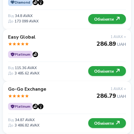
Diamond
Від
34.8 AVAX
Обміняти
До
173 099 AVAX
Easy Global
1 AVAX =
286.89
UAH
Platinum
Від
115.36 AVAX
Обміняти
До
3 485.62 AVAX
Go-Go Exchange
1 AVAX =
286.79
UAH
Platinum
Від
34.87 AVAX
Обміняти
До
3 486.82 AVAX