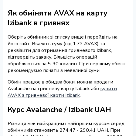
Як обміняти AVAX на карту
Izibank в гривнях
Оберіть обмінник зі списку вище і перейдіть на
його сайт. Вкажіть суму (від 1.73 AVAX) та
реквізити для отримання гривневого Izibank,
підтвердіть заявку. Більшість операцій
обробляються за 5-30 хвилин. При першому обміні
рекомендуємо почати з невеликої суми.
Обмін працює в обидва боки: можна продати
Avalanche на гривневу карту Izibank або
купити
AVAX з гривневої карти Izibank
.
Курс Avalanche / Izibank UAH
Різниця між найкращим і найгіршим курсом серед
обмінників становить 274.47 - 290.41 UAH. При