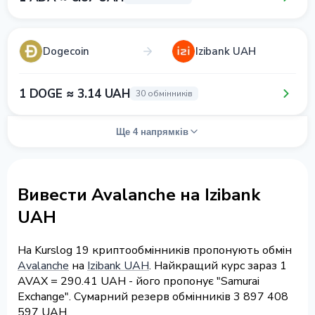
Dogecoin
Izibank UAH
1 DOGE ≈ 3.14 UAH
30 обмінників
Ще 4 напрямків
Вивести Avalanche на Izibank
UAH
На Kurslog 19 криптообмінників пропонують обмін
Avalanche
на
Izibank UAH
. Найкращий курс зараз 1
AVAX = 290.41 UAH - його пропонує "Samurai
Exchange". Сумарний резерв обмінників 3 897 408
597 UAH.