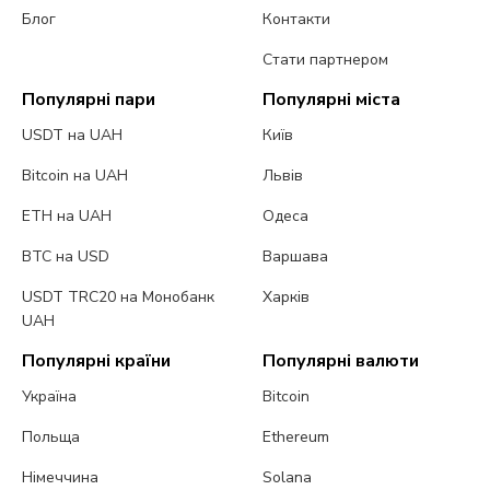
Блог
Контакти
Стати партнером
Популярні пари
Популярні міста
USDT на UAH
Київ
Bitcoin на UAH
Львів
ETH на UAH
Одеса
BTC на USD
Варшава
USDT TRC20 на Монобанк
Харків
UAH
Популярні країни
Популярні валюти
Україна
Bitcoin
Польща
Ethereum
Німеччина
Solana