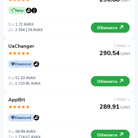
UAH
New
Від
1.72 AVAX
Обміняти
До
2 394 128 AVAX
UaChanger
1 AVAX =
290.54
UAH
Diamond
Від
51.63 AVAX
Обміняти
До
1 720.95 AVAX
AppBit
1 AVAX =
289.91
UAH
Diamond
Від
68.99 AVAX
Обміняти
До
1 724.67 AVAX