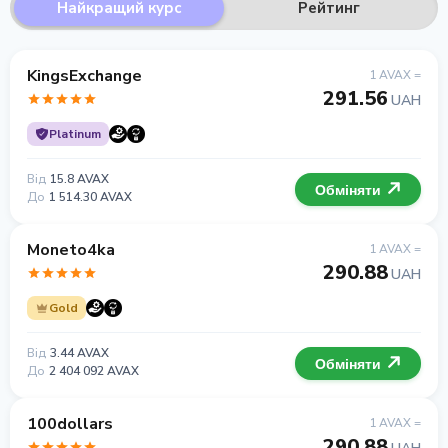
Найкращий курс
Рейтинг
KingsExchange
1 AVAX =
291.56
UAH
Platinum
Від
15.8 AVAX
Обміняти
До
1 514.30 AVAX
Moneto4ka
1 AVAX =
290.88
UAH
Gold
Від
3.44 AVAX
Обміняти
До
2 404 092 AVAX
100dollars
1 AVAX =
290.88