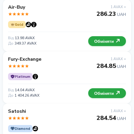
Air-Buy
1 AVAX =
286.23
UAH
Gold
Від
13.98 AVAX
Обміняти
До
349.37 AVAX
Fury-Exchange
1 AVAX =
284.85
UAH
Platinum
Від
14.04 AVAX
Обміняти
До
1 404.26 AVAX
Satoshi
1 AVAX =
284.54
UAH
Diamond