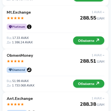
Mt.Exchange
1 AVAX =
288.55
UAH
Platinum
Від
17.33 AVAX
Обміняти
До
1 386.24 AVAX
ObmenMoney
1 AVAX =
288.51
UAH
Diamond
Від
51.99 AVAX
Обміняти
До
1 733.068 AVAX
Ant.Exchange
1 AVAX =
288.38
UAH