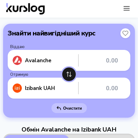
Знайти найвигідніший курс
Віддаю
Avalanche
Отримую
Izibank UAH
Очистити
Обмін Avalanche на Izibank UAH