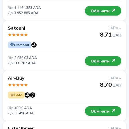
Від
1 146.1383 ADA
Обміняти
До
3 952 885 ADA
Satoshi
1 ADA =
8.71
UAH
Diamond
Від
2 636.03 ADA
Обміняти
До
160 782 ADA
Air-Buy
1 ADA =
8.70
UAH
Gold
Від
459.9 ADA
Обміняти
До
11 496 ADA
EliteObmen
1 ADA =