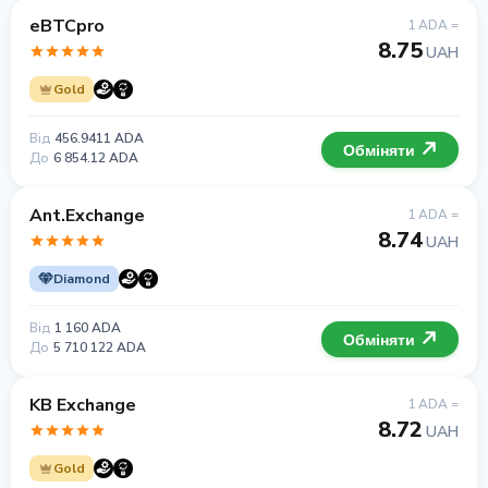
eBTCpro
1 ADA =
8.75
UAH
Gold
Від
456.9411 ADA
Обміняти
До
6 854.12 ADA
Ant.Exchange
1 ADA =
8.74
UAH
Diamond
Від
1 160 ADA
Обміняти
До
5 710 122 ADA
KB Exchange
1 ADA =
8.72
UAH
Gold