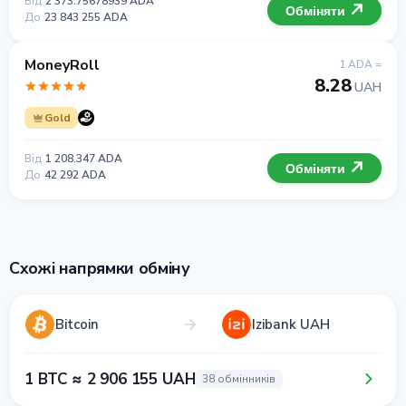
Від
2 373.75678939 ADA
Обміняти
До
23 843 255 ADA
MoneyRoll
1 ADA =
8.28
UAH
Gold
Від
1 208.347 ADA
Обміняти
До
42 292 ADA
Схожі напрямки обміну
Bitcoin
Izibank UAH
1 BTC ≈ 2 906 155 UAH
38 обмінників