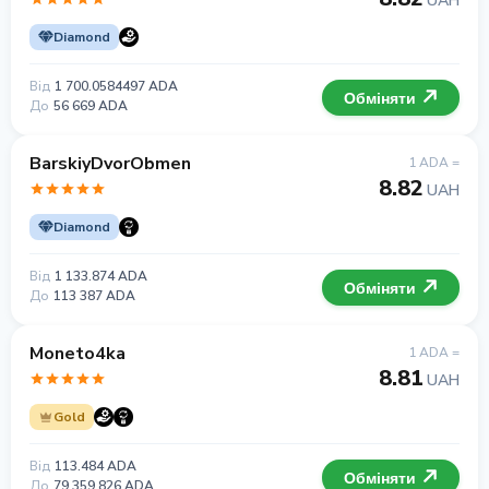
UAH
Diamond
Від
1 700.0584497 ADA
Обміняти
До
56 669 ADA
BarskiyDvorObmen
1 ADA =
8.82
UAH
Diamond
Від
1 133.874 ADA
Обміняти
До
113 387 ADA
Moneto4ka
1 ADA =
8.81
UAH
Gold
Від
113.484 ADA
Обміняти
До
79 359 826 ADA