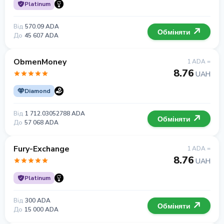
Platinum
Від
570.09 ADA
Обміняти
До
45 607 ADA
ObmenMoney
1 ADA =
8.76
UAH
Diamond
Від
1 712.03052788 ADA
Обміняти
До
57 068 ADA
Fury-Exchange
1 ADA =
8.76
UAH
Platinum
Від
300 ADA
Обміняти
До
15 000 ADA