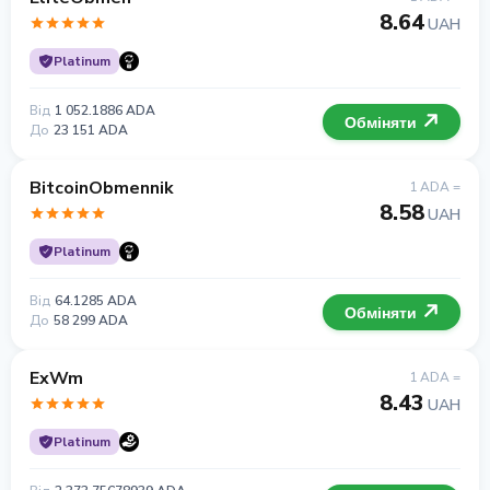
8.64
UAH
Platinum
Від
1 052.1886 ADA
Обміняти
До
23 151 ADA
BitcoinObmennik
1 ADA =
8.58
UAH
Platinum
Від
64.1285 ADA
Обміняти
До
58 299 ADA
ExWm
1 ADA =
8.43
UAH
Platinum