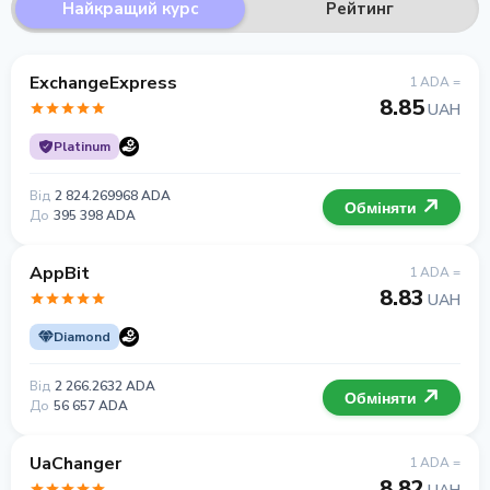
Найкращий курс
Рейтинг
ExchangeExpress
1 ADA =
8.85
UAH
Platinum
Від
2 824.269968 ADA
Обміняти
До
395 398 ADA
AppBit
1 ADA =
8.83
UAH
Diamond
Від
2 266.2632 ADA
Обміняти
До
56 657 ADA
UaChanger
1 ADA =
8.82