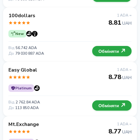
100dollars
1 ADA =
8.81
UAH
New
Від
56.742 ADA
Обміняти
До
79 030 887 ADA
Easy Global
1 ADA =
8.78
UAH
Platinum
Від
2 762.84 ADA
Обміняти
До
113 850 ADA
Mt.Exchange
1 ADA =
8.77
UAH