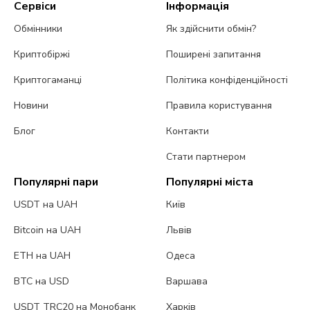
Сервіси
Інформація
Обмінники
Як здійснити обмін?
Криптобіржі
Поширені запитання
Криптогаманці
Політика конфіденційності
Новини
Правила користування
Блог
Контакти
Стати партнером
Популярні пари
Популярні міста
USDT на UAH
Київ
Bitcoin на UAH
Львів
ETH на UAH
Одеса
BTC на USD
Варшава
USDT TRC20 на Монобанк
Харків