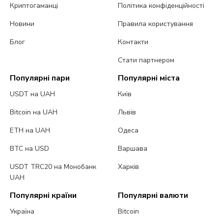
Криптогаманці
Політика конфіденційності
Новини
Правила користування
Блог
Контакти
Стати партнером
Популярні пари
Популярні міста
USDT на UAH
Київ
Bitcoin на UAH
Львів
ETH на UAH
Одеса
BTC на USD
Варшава
USDT TRC20 на Монобанк
Харків
UAH
Популярні країни
Популярні валюти
Україна
Bitcoin