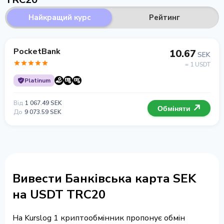
Найкращий курс
Рейтинг
PocketBank
10.67
SEK
= 1 USDT
Platinum
Від
1 067.49 SEK
Обміняти
До
9 073.59 SEK
Вивести Банківська карта SEK
на USDT TRC20
На Kurslog 1 криптообмінник пропонує обмін