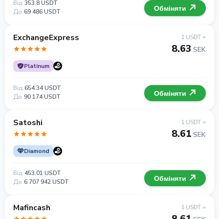
Від
353.8 USDT
Обміняти
До
69 486 USDT
ExchangeExpress
1 USDT =
8.63
SEK
Platinum
Від
654.34 USDT
Обміняти
До
90 174 USDT
Satoshi
1 USDT =
8.61
SEK
Diamond
Від
453.01 USDT
Обміняти
До
6 707 942 USDT
Mafincash
1 USDT =
8.61