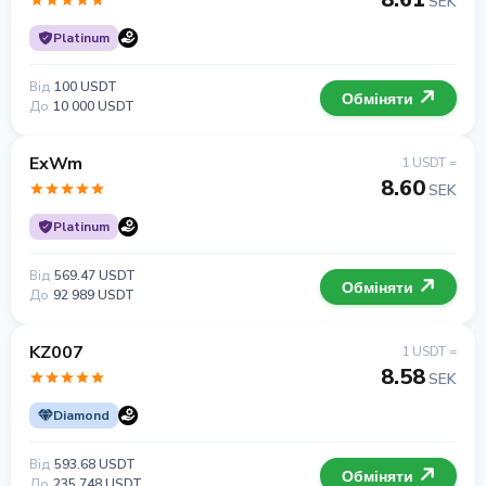
SEK
Platinum
Від
100 USDT
Обміняти
До
10 000 USDT
ExWm
1 USDT =
8.60
SEK
Platinum
Від
569.47 USDT
Обміняти
До
92 989 USDT
KZ007
1 USDT =
8.58
SEK
Diamond
Від
593.68 USDT
Обміняти
До
235 748 USDT