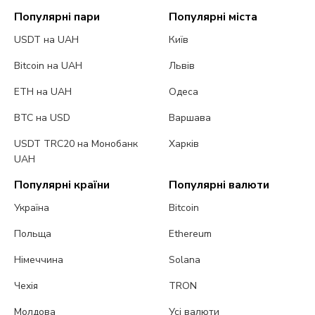
Популярні пари
Популярні міста
USDT на UAH
Київ
Bitcoin на UAH
Львів
ETH на UAH
Одеса
BTC на USD
Варшава
USDT TRC20 на Монобанк
Харків
UAH
Популярні країни
Популярні валюти
Україна
Bitcoin
Польща
Ethereum
Німеччина
Solana
Чехія
TRON
Молдова
Усі валюти