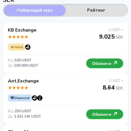
Найкращий курс
Рейтинг
KB Exchange
1 USDT =
9.025
SEK
Gold
Від
500 USDT
Обміняти
До
500 000 USDT
Ant.Exchange
1 USDT =
8.64
SEK
Diamond
Від
250 USDT
Обміняти
До
1 621 141 USDT