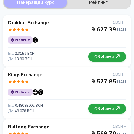
Найкращий курс
Рейтинг
Drakkar Exchange
1 BCH =
9 627.39
UAH
Platinum
Від
2.3159 BCH
Обміняти
До
13.90 BCH
KingsExchange
1 BCH =
9 577.85
UAH
Platinum
Від
0.48085902 BCH
Обміняти
До
49.078 BCH
Bulldog Exchange
1 BCH =
9 569.70