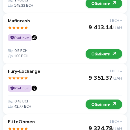
Від
1.48 BCH
Обміняти
До
148.33 BCH
Mafincash
1 BCH =
9 413.14
UAH
Platinum
Від
0.5 BCH
Обміняти
До
100 BCH
Fury-Exchange
1 BCH =
9 351.37
UAH
Platinum
Від
0.43 BCH
Обміняти
До
42.77 BCH
EliteObmen
1 BCH =
9 324.78
UAH