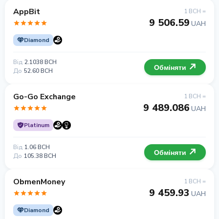
AppBit
1 BCH =
9 506.59
UAH
Diamond
Від
2.1038 BCH
Обміняти
До
52.60 BCH
Go-Go Exchange
1 BCH =
9 489.086
UAH
Platinum
Від
1.06 BCH
Обміняти
До
105.38 BCH
ObmenMoney
1 BCH =
9 459.93
UAH
Diamond