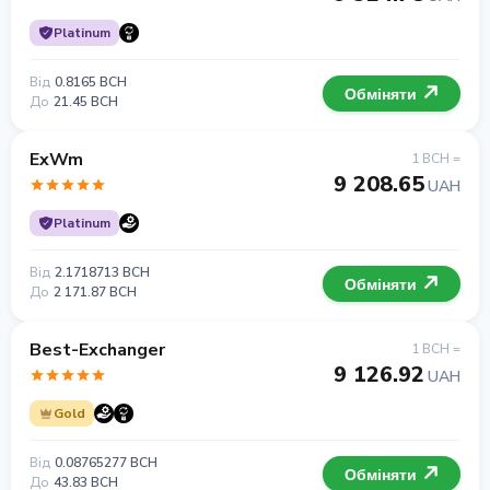
Platinum
Від
0.8165 BCH
Обміняти
До
21.45 BCH
ExWm
1 BCH =
9 208.65
UAH
Platinum
Від
2.1718713 BCH
Обміняти
До
2 171.87 BCH
Best-Exchanger
1 BCH =
9 126.92
UAH
Gold
Від
0.08765277 BCH
Обміняти
До
43.83 BCH