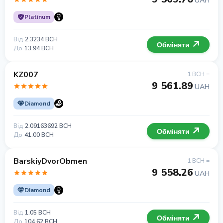
UAH
Platinum
Від
2.3234 BCH
Обміняти
До
13.94 BCH
KZ007
1 BCH =
9 561.89
UAH
Diamond
Від
2.09163692 BCH
Обміняти
До
41.00 BCH
BarskiyDvorObmen
1 BCH =
9 558.26
UAH
Diamond
Від
1.05 BCH
Обміняти
До
104.62 BCH