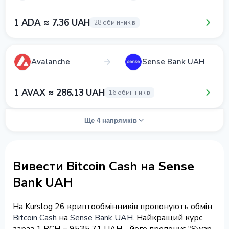
1 ADA ≈ 7.36 UAH
28 обмінників
Avalanche
Sense Bank UAH
1 AVAX ≈ 286.13 UAH
16 обмінників
Ще 4 напрямків
Вивести Bitcoin Cash на Sense
Bank UAH
На Kurslog 26 криптообмінників пропонують обмін
Bitcoin Cash
на
Sense Bank UAH
. Найкращий курс
зараз 1 BCH = 9535.71 UAH - його пропонує "Swap-