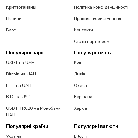
Криптогаманці
Політика конфіденційності
Новини
Правила користування
Блог
Контакти
Стати партнером
Популярні пари
Популярні міста
USDT на UAH
Київ
Bitcoin на UAH
Львів
ETH на UAH
Одеса
BTC на USD
Варшава
USDT TRC20 на Монобанк
Харків
UAH
Популярні країни
Популярні валюти
Україна
Bitcoin