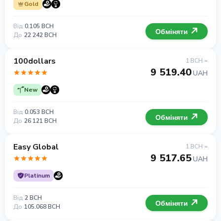
Gold
Від
0.105 BCH
Обміняти
До
22 242 BCH
100dollars
1 BCH =
9 519.40
UAH
New
Від
0.053 BCH
Обміняти
До
26 121 BCH
Easy Global
1 BCH =
9 517.65
UAH
Platinum
Від
2 BCH
Обміняти
До
105.068 BCH