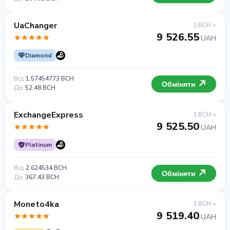
UaChanger
1 BCH =
9 526.55
UAH
Diamond
Від
1.57454773 BCH
Обміняти
До
52.48 BCH
ExchangeExpress
1 BCH =
9 525.50
UAH
Platinum
Від
2.624534 BCH
Обміняти
До
367.43 BCH
Moneto4ka
1 BCH =
9 519.40
UAH