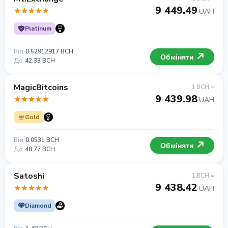
9 449.49
UAH
Platinum
Від
0.52912917 BCH
Обміняти
До
42.33 BCH
MagicBitcoins
1 BCH =
9 439.98
UAH
Gold
Від
0.0531 BCH
Обміняти
До
48.77 BCH
Satoshi
1 BCH =
9 438.42
UAH
Diamond