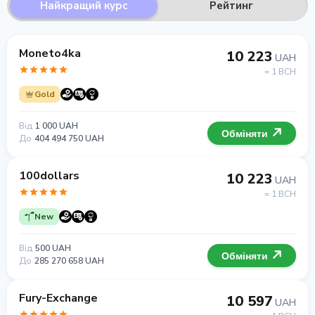
Найкращий курс
Рейтинг
Moneto4ka
10 223
UAH
= 1 BCH
Gold
Від
1 000 UAH
Обміняти
До
404 494 750 UAH
100dollars
10 223
UAH
= 1 BCH
New
Від
500 UAH
Обміняти
До
285 270 658 UAH
Fury-Exchange
10 597
UAH