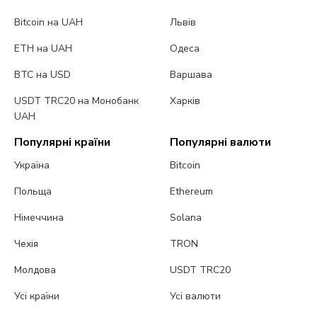
Bitcoin на UAH
Львів
ETH на UAH
Одеса
BTC на USD
Варшава
USDT TRC20 на Монобанк
Харків
UAH
Популярні країни
Популярні валюти
Україна
Bitcoin
Польща
Ethereum
Німеччина
Solana
Чехія
TRON
Молдова
USDT TRC20
Усі країни
Усі валюти