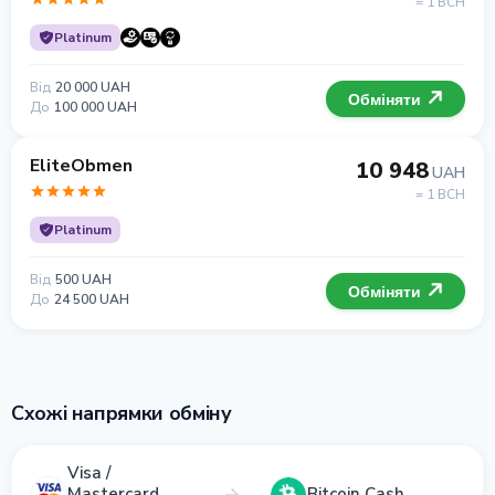
= 1 BCH
Platinum
Від
20 000 UAH
Обміняти
До
100 000 UAH
EliteObmen
10 948
UAH
= 1 BCH
Platinum
Від
500 UAH
Обміняти
До
24 500 UAH
Схожі напрямки обміну
Visa /
Mastercard
Bitcoin Cash