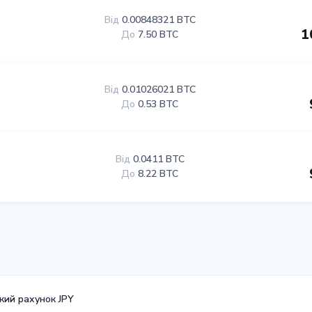
Від
0.00848321 BTC
1
До
7.50 BTC
Від
0.01026021 BTC
До
0.53 BTC
Від
0.0411 BTC
До
8.22 BTC
кий рахунок JPY