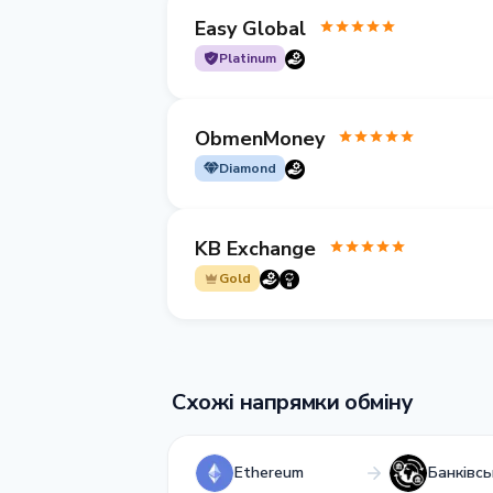
Easy Global
Platinum
ObmenMoney
Diamond
KB Exchange
Gold
Схожі напрямки обміну
Ethereum
Банківсь