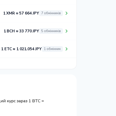
1 XMR ≈ 57 664 JPY
7 обмінників
1 BCH ≈ 33 770 JPY
5 обмінників
1 ETC ≈ 1 021.054 JPY
1 обмінник
ий курс зараз 1 BTC =