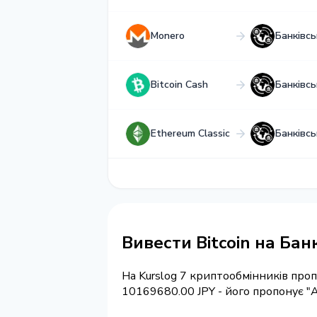
Monero
Банківсь
Bitcoin Cash
Банківсь
Ethereum Classic
Банківсь
Вивести Bitcoin на Бан
На Kurslog 7 криптообмінників про
10169680.00 JPY - його пропонує "A