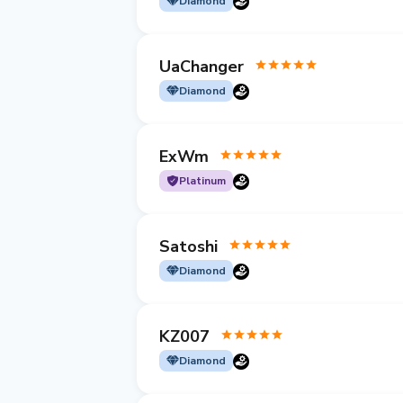
Diamond
UaChanger
Diamond
ExWm
Platinum
Satoshi
Diamond
KZ007
Diamond