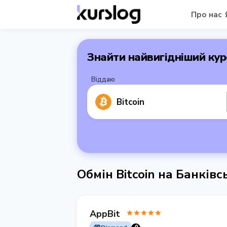
Про нас
Знайти найвигідніший кур
Віддаю
Bitcoin
Обмін Bitcoin на Банків
AppBit