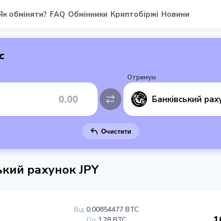
Як обміняти?
FAQ
Обмінники
Криптобіржі
Новини
с
Отримую
Банківський рах
Очистити
ський рахунок JPY
Від
0.00854477 BTC
1
До
1.28 BTC