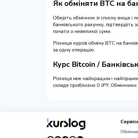
Як обміняти BTC на ба
Оберіть обмінник зі списку вище і п
банківського рахунку, підтвердіть 
почати з невеликої суми.
Різниця курсів обміну BTC на банкі
за одну операцію.
Курс Bitcoin / Банківс
Різниця між найкращим і найгіршим
складе приблизно 0 JPY. Обмінники 
Сервіс
Обмінни