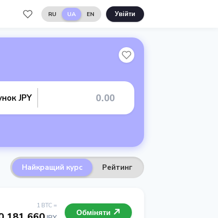
RU
UA
EN
Увійти
унок JPY
Найкращий курс
Рейтинг
1 BTC =
Обміняти
0 181 660
JPY