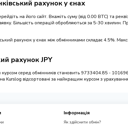
нківський рахунок у єнах
ерейдіть на його сайт. Вкажіть суму (від 0.00 BTC) та рек
заявку. Більшість операцій обробляються за 5-30 хвилин.
вський рахунок у єнах між обмінниками складає 4.5%. Макс
ький рахунок JPY
 курсом серед обмінників становить 9733404.85 - 1016968
на Kurslog відсортовані за найкращим курсом з урахуванням
и
Інформація
ки
Як здійснити обмін?