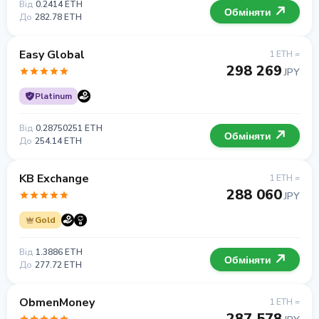
Від
0.2414 ETH
Обміняти
До
282.78 ETH
Easy Global
1 ETH =
298 269
JPY
Platinum
Від
0.28750251 ETH
Обміняти
До
254.14 ETH
KB Exchange
1 ETH =
288 060
JPY
Gold
Від
1.3886 ETH
Обміняти
До
277.72 ETH
ObmenMoney
1 ETH =
287 578