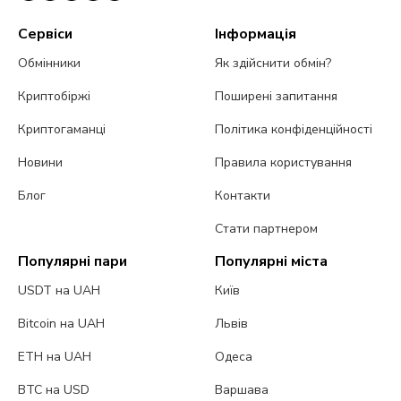
Сервіси
Інформація
Обмінники
Як здійснити обмін?
Криптобіржі
Поширені запитання
Криптогаманці
Політика конфіденційності
Новини
Правила користування
Блог
Контакти
Стати партнером
Популярні пари
Популярні міста
USDT на UAH
Київ
Bitcoin на UAH
Львів
ETH на UAH
Одеса
BTC на USD
Варшава