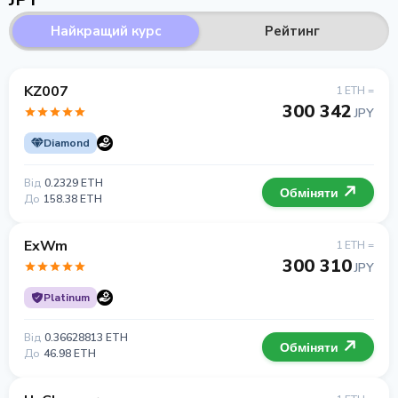
Найкращий курс
Рейтинг
KZ007
1 ETH =
300 342
JPY
Diamond
Від
0.2329 ETH
Обміняти
До
158.38 ETH
ExWm
1 ETH =
300 310
JPY
Platinum
Від
0.36628813 ETH
Обміняти
До
46.98 ETH