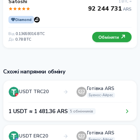
Satoshi
1 BTC =
92 244 731
ARS
Diamond
Від
0.13659316 BTC
Обміняти
До
0.78 BTC
Схожі напрямки обміну
Готівка ARS
USDT TRC20
Буенос-Айрес
1 USDT ≈ 1 481.36 ARS
5 обмінників
Готівка ARS
USDT ERC20
Буенос-Айрес