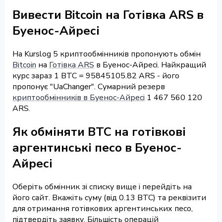
Вивести Bitcoin на Готівка ARS в
Буенос-Айресі
На Kurslog 5 криптообмінників пропонують обмін
Bitcoin
на
Готівка ARS
в Буенос-Айресі. Найкращий
курс зараз 1 BTC = 95845105.82 ARS - його
пропонує "UaChanger". Сумарний резерв
криптообмінників в Буенос-Айресі
1 467 560 120
ARS.
Як обміняти BTC на готівкові
аргентинські песо в Буенос-
Айресі
Оберіть обмінник зі списку вище і перейдіть на
його сайт. Вкажіть суму (від 0.13 BTC) та реквізити
для отримання готівкових аргентинських песо,
підтвердіть заявку. Більшість операцій