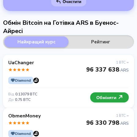
Очистити
Обмін Bitcoin на Готівка ARS в Буенос-
Айресі
Найкращий курс
Рейтинг
UaChanger
1 BTC =
96 337 638
ARS
Diamond
Від
0.13079 BTC
Обміняти
До
0.75 BTC
ObmenMoney
1 BTC =
96 330 798
ARS
Diamond