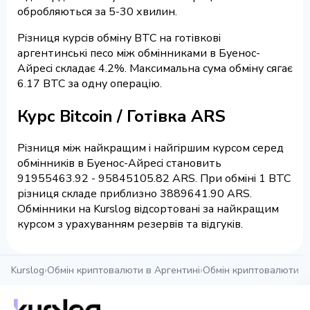
обробляються за 5-30 хвилин.
Різниця курсів обміну BTC на готівкові
аргентинські песо між обмінниками в Буенос-
Айресі складає 4.2%. Максимальна сума обміну сягає
6.17 BTC за одну операцію.
Курс Bitcoin / Готівка ARS
Різниця між найкращим і найгіршим курсом серед
обмінників в Буенос-Айресі становить
91955463.92 - 95845105.82 ARS. При обміні 1 BTC
різниця складе приблизно 3889641.90 ARS.
Обмінники на Kurslog відсортовані за найкращим
курсом з урахуванням резервів та відгуків.
Kurslog
›
Обмін криптовалюти в Аргентині
›
Обмін криптовалюти в