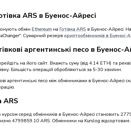
отівка ARS в Буенос-Айресі
понують обмін
Ethereum
на
Готівка ARS
в Буенос-Айресі. Н
UaChanger". Сумарний резерв
криптообмінників в Буенос-А
тівкові аргентинські песо в Буенос-А
ерейдіть на його сайт. Вкажіть суму (від 4.14 ETH) та рек
явку. Більшість операцій обробляються за 5-30 хвилин.
кові аргентинські песо між обмінниками в Буенос-Айресі с
ерацію.
а ARS
 курсом серед обмінників в Буенос-Айресі становить 277
лизно 4799859.10 ARS. Обмінники на Kurslog відсортовані