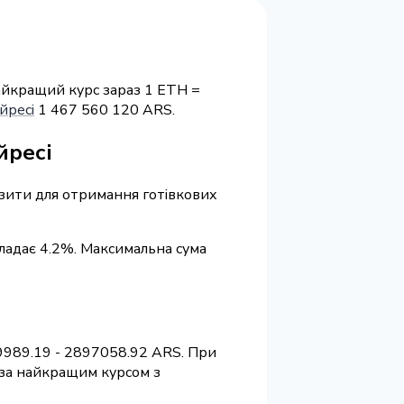
айкращий курс зараз 1 ETH =
йресі
1 467 560 120 ARS.
йресі
візити для отримання готівкових
кладає 4.2%. Максимальна сума
9989.19 - 2897058.92 ARS. При
 за найкращим курсом з