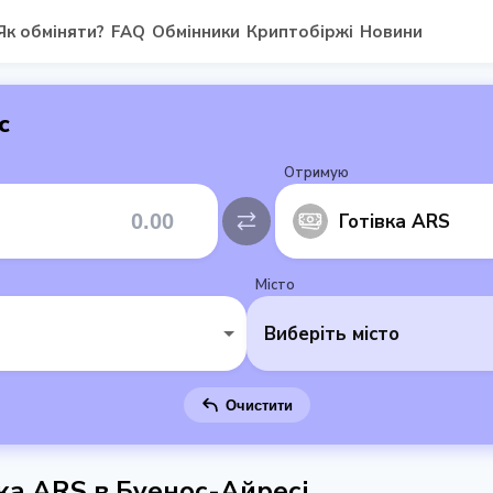
Як обміняти?
FAQ
Обмінники
Криптобіржі
Новини
с
Отримую
Готівка ARS
Місто
Виберіть місто
Очистити
ка ARS в Буенос-Айресі