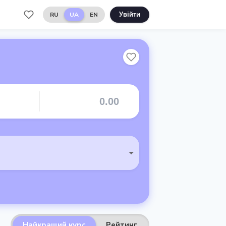
RU
UA
EN
Увійти
Найкращий курс
Рейтинг