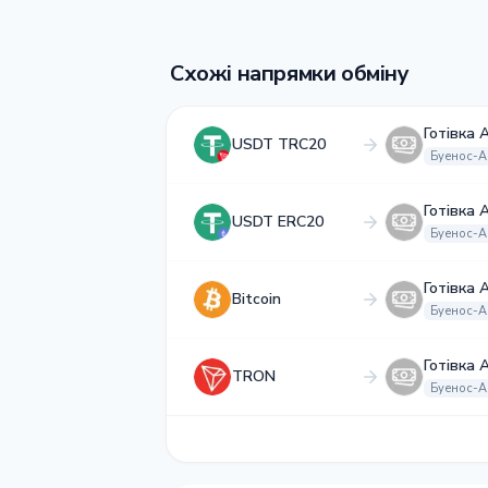
Схожі напрямки обміну
Готівка 
USDT TRC20
Буенос-А
Готівка 
USDT ERC20
Буенос-А
Готівка 
Bitcoin
Буенос-А
Готівка 
TRON
Буенос-А