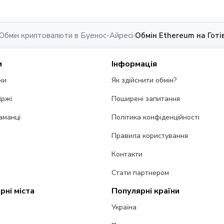
Обмін криптовалюти в Буенос-Айресі
Обмін Ethereum на Готі
›
и
Інформація
ки
Як здійснити обмін?
іржі
Поширені запитання
аманці
Політика конфіденційності
Правила користування
Контакти
Стати партнером
рні міста
Популярні країни
Україна