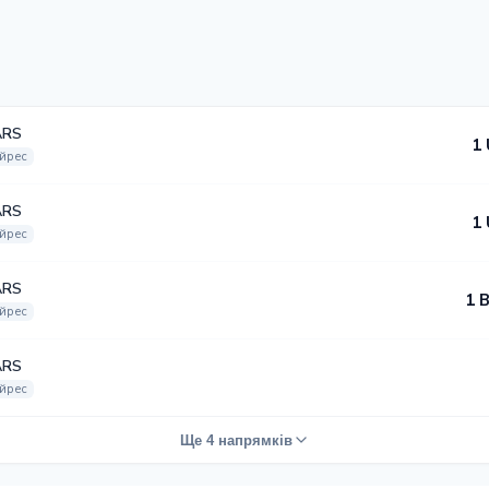
ARS
1
йрес
ARS
1
йрес
ARS
1 
йрес
ARS
йрес
Ще 4 напрямків