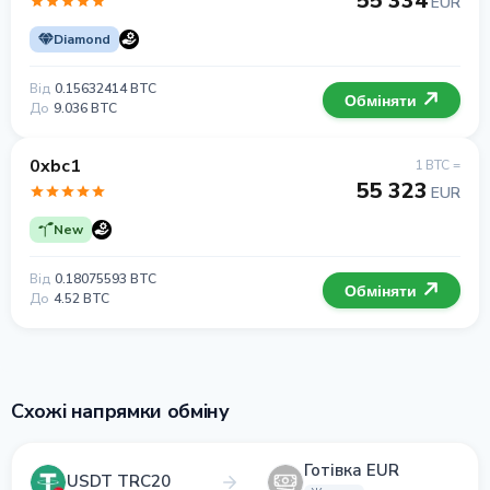
55 334
EUR
Diamond
Від
0.15632414 BTC
Обміняти
До
9.036 BTC
0xbc1
1 BTC =
55 323
EUR
New
Від
0.18075593 BTC
Обміняти
До
4.52 BTC
Схожі напрямки обміну
Готівка EUR
USDT TRC20