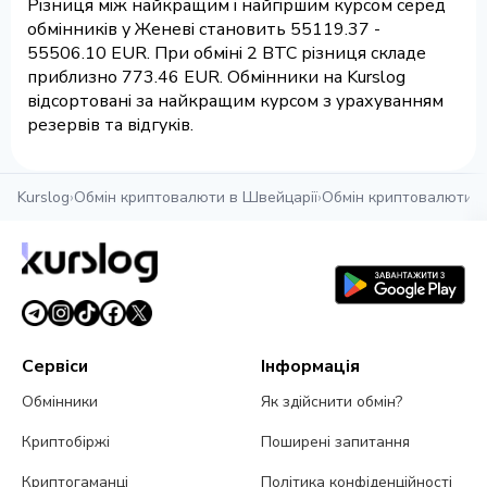
Різниця між найкращим і найгіршим курсом серед
обмінників у Женеві становить 55119.37 -
55506.10 EUR. При обміні 2 BTC різниця складе
приблизно 773.46 EUR. Обмінники на Kurslog
відсортовані за найкращим курсом з урахуванням
резервів та відгуків.
Kurslog
›
Обмін криптовалюти в Швейцарії
›
Обмін криптовалюти у
Сервіси
Інформація
Обмінники
Як здійснити обмін?
Криптобіржі
Поширені запитання
Криптогаманці
Політика конфіденційності