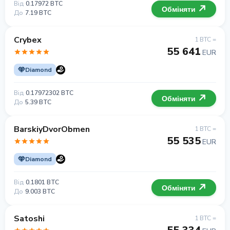
Від
0.17972 BTC
Обміняти
До
7.19 BTC
Crybex
1 BTC =
55 641
EUR
Diamond
Від
0.17972302 BTC
Обміняти
До
5.39 BTC
BarskiyDvorObmen
1 BTC =
55 535
EUR
Diamond
Від
0.1801 BTC
Обміняти
До
9.003 BTC
Satoshi
1 BTC =