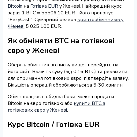
Bitcoin
на
Готівка EUR
у Женеві. Найкращий курс
зараз 1 BTC = 55506.10 EUR - його пропонує
"EezyCash". Сумарний резерв
криптообмінників у
Женеві
5 025 100 EUR.
Як обміняти BTC на готівкові
євро у Женеві
Оберіть обмінник зі списку вище і перейдіть на
його сайт. Вкажіть суму (від 0.16 BTC) та реквізити
для отримання готівкових євро, підтвердіть заявку.
Більшість операцій обробляються за 5-30 хвилин.
Обмін працює в обидва боки: можна продати
Bitcoin на євро готівкою або
купити BTC з
готівкових євро у Женеві
.
Курс Bitcoin / Готівка EUR