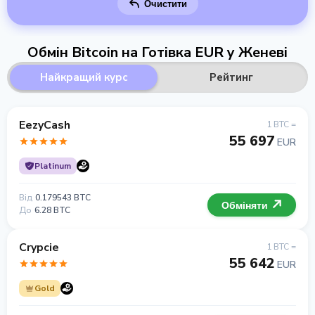
Очистити
Обмін Bitcoin на Готівка EUR у Женеві
Найкращий курс
Рейтинг
EezyCash
1 BTC =
55 697
EUR
Platinum
Від
0.179543 BTC
Обміняти
До
6.28 BTC
Crypcie
1 BTC =
55 642
EUR
Gold