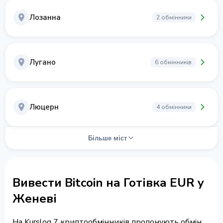
Лозанна
2 обмінники
Лугано
6 обмінників
Люцерн
4 обмінники
Більше міст
Вивести Bitcoin на Готівка EUR у
Женеві
На Kurslog 7 криптообмінників пропонують обмін