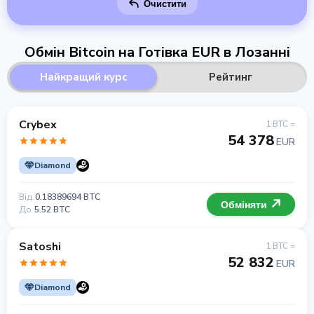
Очистити
Обмін Bitcoin на Готівка EUR в Лозанні
Найкращий курс
Рейтинг
Crybex
1 BTC =
54 378
EUR
Diamond
Від
0.18389694 BTC
Обміняти
До
5.52 BTC
Satoshi
1 BTC =
52 832
EUR
Diamond