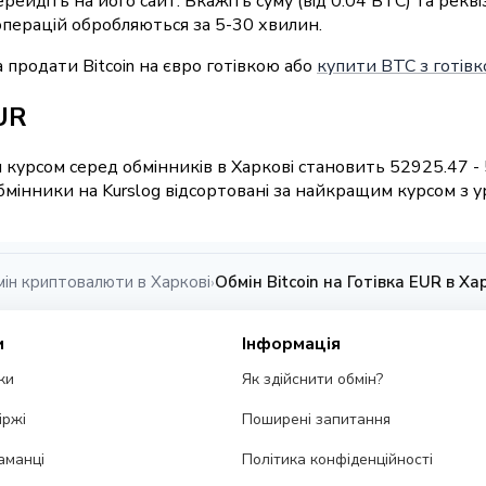
ерейдіть на його сайт. Вкажіть суму (від 0.04 BTC) та рек
 операцій обробляються за 5-30 хвилин.
продати Bitcoin на євро готівкою або
купити BTC з готівк
EUR
 курсом серед обмінників в Харкові становить 52925.47 -
мінники на Kurslog відсортовані за найкращим курсом з ур
ін криптовалюти в Харкові
Обмін Bitcoin на Готівка EUR в Ха
›
и
Інформація
ки
Як здійснити обмін?
іржі
Поширені запитання
аманці
Політика конфіденційності