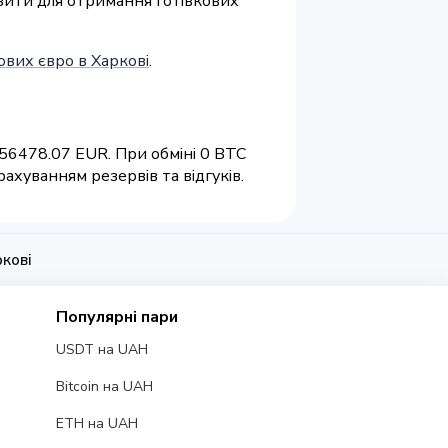
візити для отримання готівкових
ових євро в Харкові
.
 56478.07 EUR. При обміні 0 BTC
ахуванням резервів та відгуків.
ркові
Популярні пари
USDT на UAH
Bitcoin на UAH
ETH на UAH