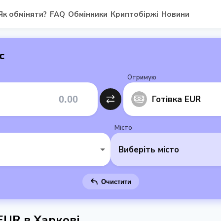
Як обміняти?
FAQ
Обмінники
Криптобіржі
Новини
с
Отримую
Готівка EUR
Місто
Виберіть місто
Очистити
 EUR в Харкові