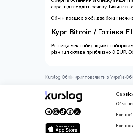
Оберіть обмінник зі списку вище і п
євро, підтвердіть заявку. Більшість
Обмін працює в обидва боки: можна 
Курс Bitcoin / Готівка 
Різниця між найкращим і найгіршим
різниця складе приблизно 0 EUR. Об
Kurslog
Обмін криптовалюти в Україні
Обм
›
›
Сервіс
Обмінни
Криптоб
Криптог