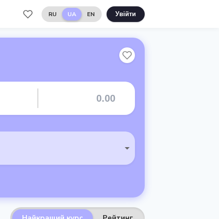
RU
UA
EN
Увійти
Найкращий курс
Рейтинг