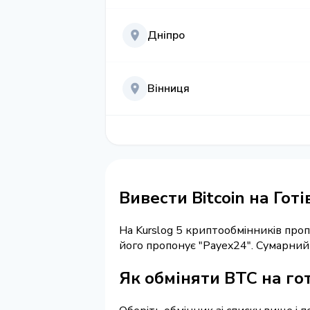
Дніпро
Вінниця
Вивести Bitcoin на Гот
На Kurslog 5 криптообмінників про
його пропонує "Payex24". Сумарни
Як обміняти BTC на гот