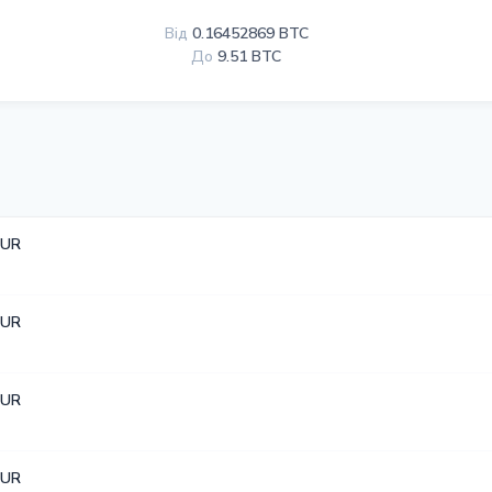
Від
0.16452869 BTC
До
9.51 BTC
EUR
EUR
EUR
EUR