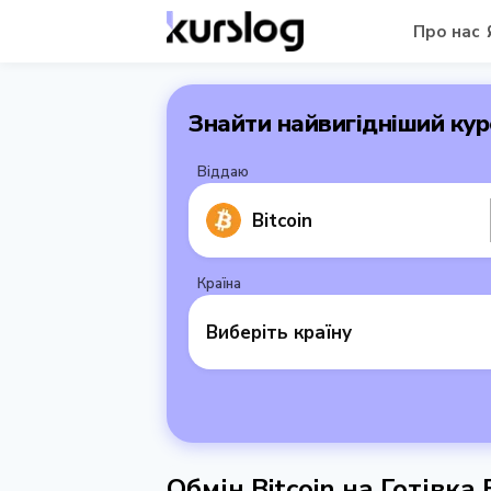
Про нас
Знайти найвигідніший кур
Віддаю
Bitcoin
Країна
Виберіть країну
Обмін Bitcoin на Готівка