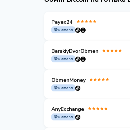
Payex24
Diamond
BarskiyDvorObmen
Diamond
ObmenMoney
Diamond
AnyExchange
Diamond