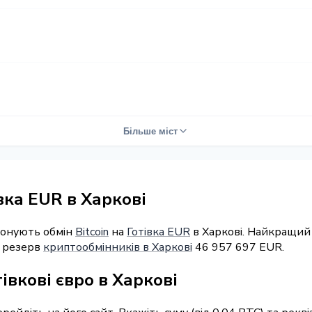
Більше міст
івка EUR в Харкові
понують обмін
Bitcoin
на
Готівка EUR
в Харкові. Найкращий 
й резерв
криптообмінників в Харкові
46 957 697 EUR.
івкові євро в Харкові