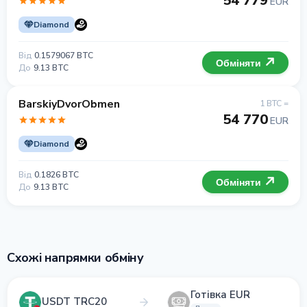
54 779
EUR
Diamond
Від
0.1579067 BTC
Обміняти
До
9.13 BTC
BarskiyDvorObmen
1 BTC =
54 770
EUR
Diamond
Від
0.1826 BTC
Обміняти
До
9.13 BTC
Схожі напрямки обміну
Готівка EUR
USDT TRC20