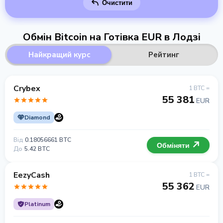
Очистити
Обмін Bitcoin на Готівка EUR в Лодзі
Найкращий курс
Рейтинг
Crybex
1 BTC =
55 381
EUR
Diamond
Від
0.18056661 BTC
Обміняти
До
5.42 BTC
EezyCash
1 BTC =
55 362
EUR
Platinum