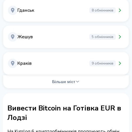
Гданськ
8 обмінників
Жешув
5 обмінників
Краків
9 обмінників
Більше міст
Вивести Bitcoin на Готівка EUR в
Лодзі
На Kurslog 6 криптообмінників пропонують обмін