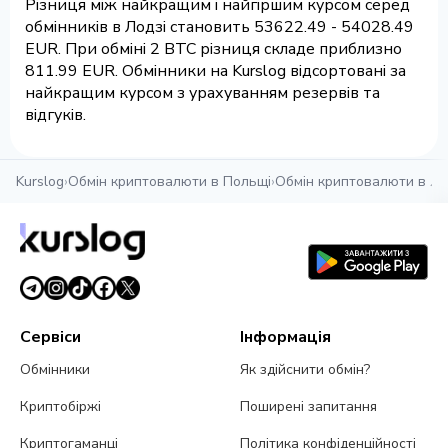
Різниця між найкращим і найгіршим курсом серед
обмінників в Лодзі становить 53622.49 - 54028.49
EUR. При обміні 2 BTC різниця складе приблизно
811.99 EUR. Обмінники на Kurslog відсортовані за
найкращим курсом з урахуванням резервів та
відгуків.
Kurslog
›
Обмін криптовалюти в Польщі
›
Обмін криптовалюти в Ло
Сервіси
Інформація
Обмінники
Як здійснити обмін?
Криптобіржі
Поширені запитання
Криптогаманці
Політика конфіденційності