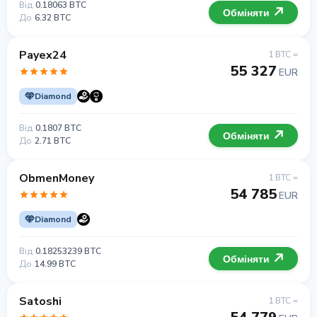
Від
0.18063 BTC
Обміняти
До
6.32 BTC
Payex24
1 BTC =
55 327
EUR
Diamond
Від
0.1807 BTC
Обміняти
До
2.71 BTC
ObmenMoney
1 BTC =
54 785
EUR
Diamond
Від
0.18253239 BTC
Обміняти
До
14.99 BTC
Satoshi
1 BTC =